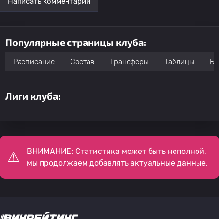
Написать комментарий
Популярные страницы клуба:
Расписание
Состав
Трансферы
Таблицы
Бо
Лиги клуба:
ВНИМАНИЕ: Статистика может быть неполной,
мы продолжаем добавлять актуальные данные.