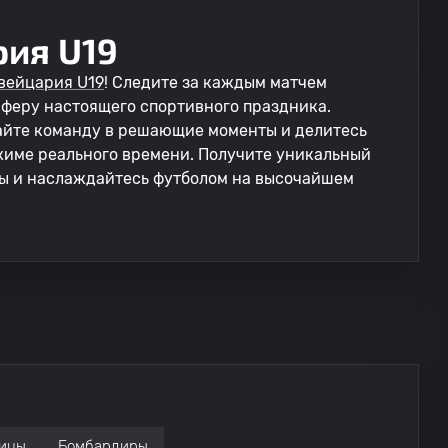
ия U19
вейцария U19
! Следите за каждым матчем
сферу настоящего спортивного праздника.
айте команду в решающие моменты и делитесь
име реального времени. Получите уникальный
ы и наслаждайтесь футболом на высочайшем
ицы
Бомбардиры