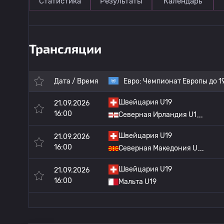
Статистика
Результаты
Календарь
Трансляции
Дата / Время
Евро:
Чемпионат Европы до 19
Швейцария U19
21.09.2026
16:00
Северная Ирландия U1
Швейцария U19
21.09.2026
16:00
Северная Македония U
Швейцария U19
21.09.2026
16:00
Мальта U19