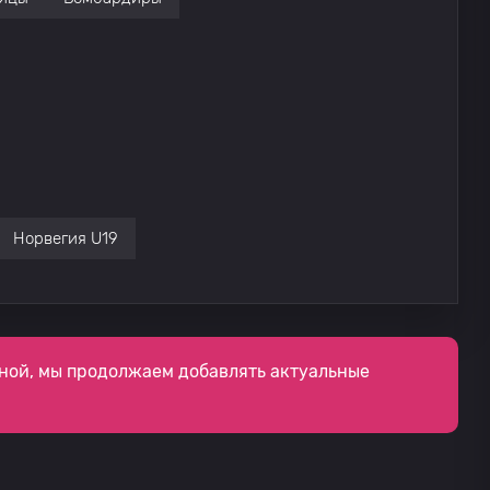
Норвегия U19
ной, мы продолжаем добавлять актуальные