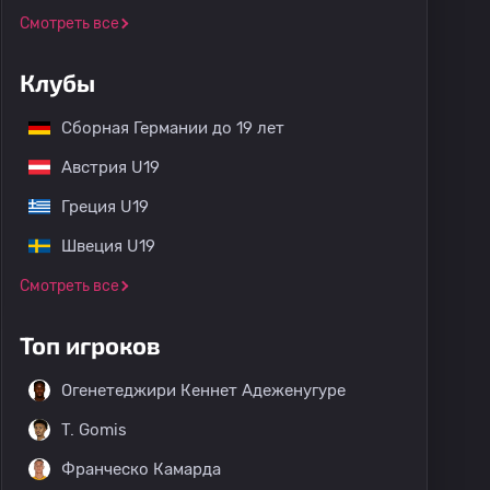
Смотреть все
Клубы
Сборная Германии до 19 лет
Австрия U19
Греция U19
Швеция U19
Смотреть все
Топ игроков
Огенетеджири Кеннет Адеженугуре
T. Gomis
Франческо Камарда