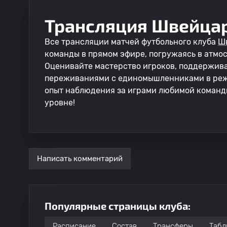
Трансляция Швейцар
Все трансляции матчей футбольного клуба
Ш
команды в прямом эфире, погружаясь в атмо
Оценивайте мастерство игроков, поддержив
переживаниями с единомышленниками в реж
опыт наблюдения за играми любимой команд
уровне!
Написать комментарий
Популярные страницы клуба:
Расписание
Состав
Трансферы
Табл