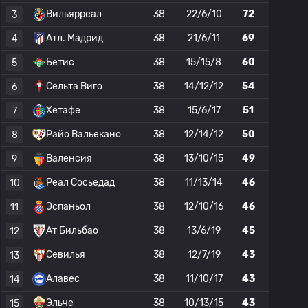
Вильярреал
38
22/6/10
72
3
Атл. Мадрид
38
21/6/11
69
4
Бетис
38
15/15/8
60
5
Сельта Виго
38
14/12/12
54
6
Хетафе
38
15/6/17
51
7
Райо Вальекано
38
12/14/12
50
8
Валенсия
38
13/10/15
49
9
Реал Сосьедад
38
11/13/14
46
10
Эспаньол
38
12/10/16
46
11
Ат Бильбао
38
13/6/19
45
12
Севилья
38
12/7/19
43
13
Алавес
38
11/10/17
43
14
Эльче
38
10/13/15
43
15