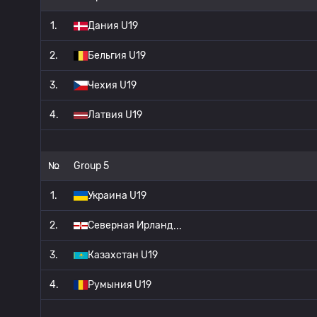
1.
Дания U19
2.
Бельгия U19
3.
Чехия U19
4.
Латвия U19
№
Group 5
1.
Украина U19
2.
Северная Ирланд
3.
Казахстан U19
4.
Румыния U19