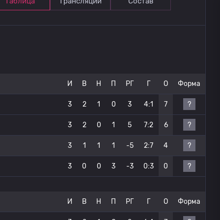
Таблица
Трансляции
Состав
И
В
Н
П
РГ
Г
О
Форма
?
3
2
1
0
3
4:1
7
?
3
2
0
1
5
7:2
6
?
3
1
1
1
-5
2:7
4
?
3
0
0
3
-3
0:3
0
И
В
Н
П
РГ
Г
О
Форма