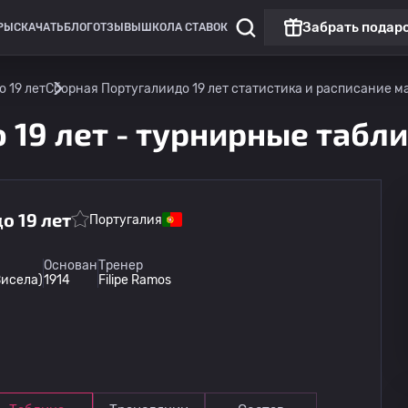
Забрать подар
РЫ
СКАЧАТЬ
БЛОГ
ОТЗЫВЫ
ШКОЛА СТАВОК
 19 лет
Сборная Португалиидо 19 лет статистика и расписание м
 19 лет - турнирные табл
о 19 лет
Португалия
Лига Европы
Матч дня
Основан
Тренер
Висела)
1914
Filipe Ramos
Горник Забже
13.08
20:00
Ференцварош