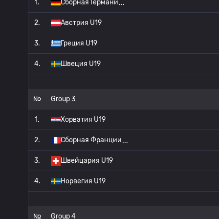
1.
Сборная Германи
2.
Австрия U19
3.
Греция U19
4.
Швеция U19
№
Group 3
1.
Хорватия U19
2.
Сборная Франции
3.
Швейцария U19
4.
Норвегия U19
№
Group 4