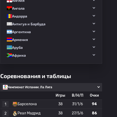
Англия
Ангола
Андорра
Антигуа и Барбуда
Аргентина
Армения
Аруба
Африка
Соревнования и таблицы
Чемпионат Испании: Ла Лига
Игры
В/Н/П
Очки
Барселона
38
31/1/6
94
1
Реал Мадрид
38
27/5/6
86
2