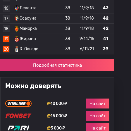
Леванте
38
11/9/18
42
16
Осасуна
38
11/9/18
42
17
Майорка
38
11/9/18
42
18
Жирона
38
9/14/15
41
19
R. Овьедо
38
6/11/21
29
20
Подробная статистика
Можно доверять
На сайт
10 000 ₽
На сайт
15 000 ₽
На сайт
5 000 ₽