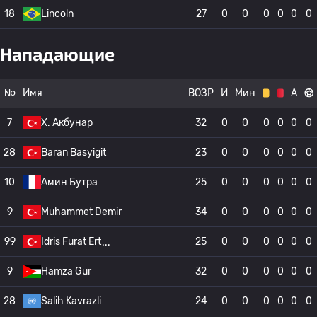
18
Lincoln
27
0
0
0
0
0
0
Нападающие
№
Имя
ВОЗР
И
Мин
А
7
Х. Акбунар
32
0
0
0
0
0
0
28
Baran Basyigit
23
0
0
0
0
0
0
10
Амин Бутра
25
0
0
0
0
0
0
9
Muhammet Demir
34
0
0
0
0
0
0
99
Idris Furat Ert
25
0
0
0
0
0
0
9
Hamza Gur
32
0
0
0
0
0
0
28
Salih Kavrazli
24
0
0
0
0
0
0