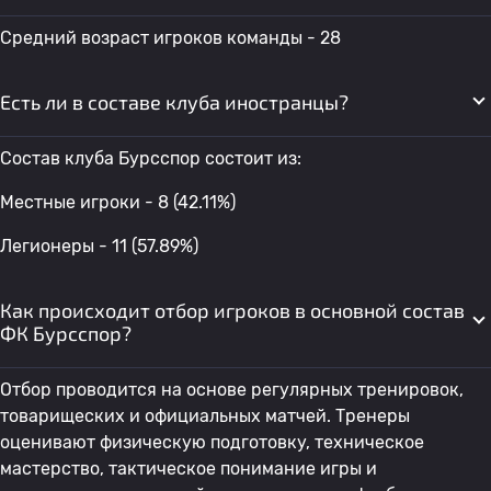
Средний возраст игроков команды - 28
Есть ли в составе клуба иностранцы?
Состав клуба Бурсспор состоит из:
Местные игроки - 8 (42.11%)
Легионеры - 11 (57.89%)
Как происходит отбор игроков в основной состав
ФК Бурсспор?
Отбор проводится на основе регулярных тренировок,
товарищеских и официальных матчей. Тренеры
оценивают физическую подготовку, техническое
мастерство, тактическое понимание игры и