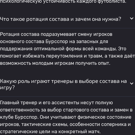
психологическую устойчивость каждого футболиста.
Что такое ротация состава и зачем она нужна?
Ротация состава подразумевает смену игроков
основного состава Бурсспор на запасных для
поддержания оптимальной формы всей команды. Это
помогает избежать переутомления и травм, а также даёт
возможность молодым игрокам получить опыт.
Какую роль играют тренеры в выборе состава на
игру?
Главный тренер и его ассистенты несут полную
ответственность за выбор стартового состава и замен в
клубе Бурсспор. Они учитывают физическое состояние
игроков, тактические схемы, особенности соперника и
стратегические цели на конкретный матч.