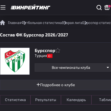
Главная
Футбольная статистика
Вторая лига
Бурсспор статис
Состав ФК Бурсспор 2026/2027
Бурсспор
Турция
Все чемпионаты клуба
Подробнее о клубе
Статистика
Результаты
Календарь
Табли