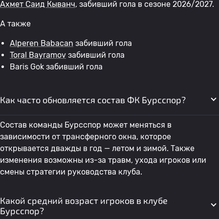
Ахмет Саид Кыванч
, забивший гола в сезоне 2026/2027.
А также
Alperen Babacan
забивший гола
Toral Bayramov
забивший гола
Baris Gok забивший гола
Как часто обновляется состав ФК Бурсспор?
Состав команды Бурсспор может меняться в
зависимости от трансферного окна, которое
открывается дважды в год — летом и зимой. Также
изменения возможны из-за травм, ухода игроков или
смены стратегии руководства клуба.
Какой средний возраст игроков в клубе
Бурсспор?