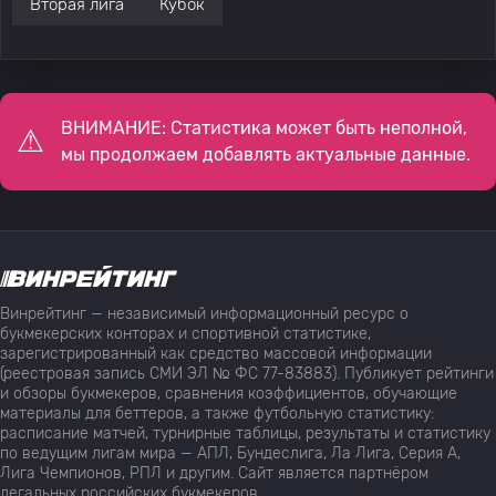
Вторая лига
Кубок
ВНИМАНИЕ: Статистика может быть неполной,
мы продолжаем добавлять актуальные данные.
Винрейтинг — независимый информационный ресурс о
букмекерских конторах и спортивной статистике,
зарегистрированный как средство массовой информации
(реестровая запись СМИ ЭЛ № ФС 77-83883). Публикует рейтинги
и обзоры букмекеров, сравнения коэффициентов, обучающие
материалы для беттеров, а также футбольную статистику:
расписание матчей, турнирные таблицы, результаты и статистику
по ведущим лигам мира — АПЛ, Бундеслига, Ла Лига, Серия А,
Лига Чемпионов, РПЛ и другим. Сайт является партнёром
легальных российских букмекеров.