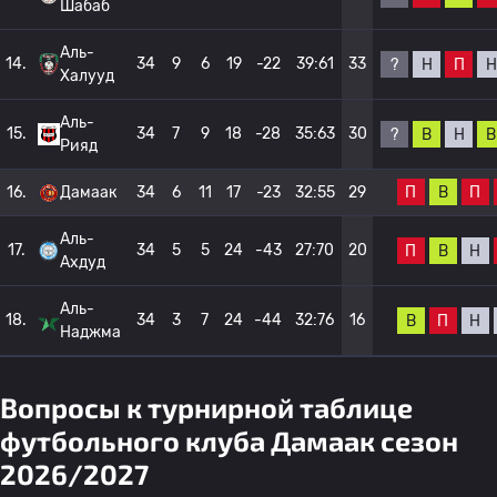
Шабаб
Аль-
14.
34
9
6
19
-22
39:61
33
?
Н
П
Н
Халууд
Аль-
15.
34
7
9
18
-28
35:63
30
?
В
Н
В
Рияд
П
В
П
16.
Дамаак
34
6
11
17
-23
32:55
29
Аль-
17.
34
5
5
24
-43
27:70
20
П
В
Н
Ахдуд
Аль-
18.
34
3
7
24
-44
32:76
16
В
П
Н
Наджма
Вопросы к турнирной таблице
футбольного клуба Дамаак сезон
2026/2027