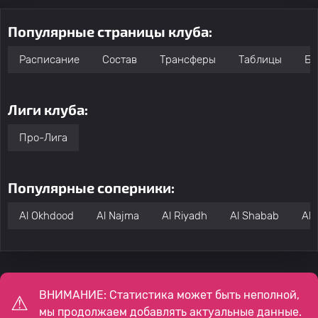
Популярные страницы клуба:
Расписание
Состав
Трансферы
Таблицы
Бо
Лиги клуба:
Про-Лига
Популярные соперники:
Al Okhdood
Al Najma
Al Riyadh
Al Shabab
Al 
ВНИМАНИЕ: Статистика может быть неполной,
мы продолжаем добавлять актуальные данные.