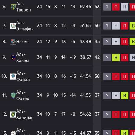
Аль
6.
34
15
8
11
13
59:46
53
?
П
Н
П
Таавон
Аль-
7.
34
14
8
12
-4
51:55
50
?
Н
П
В
Эттифак
?
Н
П
В
8.
Ньюм
34
12
9
13
-5
43:48
45
Аль-
9.
34
11
9
14
-19
38:57
42
?
В
П
Н
Хазем
Аль-
10.
34
10
8
16
-13
41:54
38
?
П
П
П
Файха
Аль-
11.
34
9
10
15
-14
41:55
37
?
Н
В
П
Фатех
Аль-
12.
34
10
7
17
-8
54:62
37
?
П
П
П
Халидж
Аль-
13.
34
8
11
15
-13
44:57
35
?
П
В
П