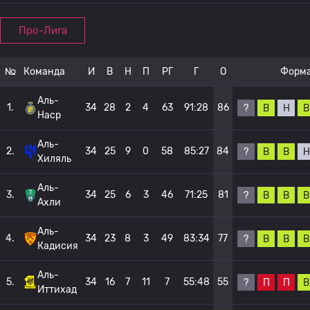
Про-Лига
№
Команда
И
В
Н
П
РГ
Г
О
Форм
Аль-
1.
34
28
2
4
63
91:28
86
?
В
Н
В
Наср
Аль-
2.
34
25
9
0
58
85:27
84
?
В
В
Н
Хиляль
Аль-
3.
34
25
6
3
46
71:25
81
?
В
В
В
Ахли
Аль-
4.
34
23
8
3
49
83:34
77
?
В
В
В
Кадисия
Аль-
5.
34
16
7
11
7
55:48
55
?
П
П
В
Иттихад