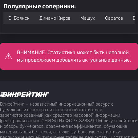
Популярные соперники:
D. Брянск
Динамо Киров
Машук
Саратов
Во
ВНИМАНИЕ: Статистика может быть неполной,
мы продолжаем добавлять актуальные данные.
Винрейтинг — независимый информационный ресурс о
букмекерских конторах и спортивной статистике,
зарегистрированный как средство массовой информации
(реестровая запись СМИ ЭЛ № ФС 77-83883). Публикует рейтинги
и обзоры букмекеров, сравнения коэффициентов, обучающие
материалы для беттеров, а также футбольную статистику:
расписание матчей, турнирные таблицы, результаты и статистику