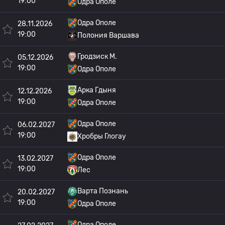
19:00
Одра Ополе
Одра Ополе
28.11.2026
19:00
Полония Варшава
Гродзиск М.
05.12.2026
19:00
Одра Ополе
Арка Гдыня
12.12.2026
19:00
Одра Ополе
Одра Ополе
06.02.2027
19:00
Хробры Глогау
Одра Ополе
13.02.2027
19:00
Лес
Варта Познань
20.02.2027
19:00
Одра Ополе
Одра Ополе