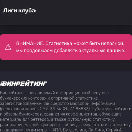
Лиги клуба:
ВНИМАНИЕ: Статистика может быть неполной,
мы продолжаем добавлять актуальные данные.
Винрейтинг — независимый информационный ресурс о
букмекерских конторах и спортивной статистике,
зарегистрированный как средство массовой информации
(реестровая запись СМИ ЭЛ № ФС 77-83883). Публикует рейтинги
и обзоры букмекеров, сравнения коэффициентов, обучающие
материалы для беттеров, а также футбольную статистику:
расписание матчей, турнирные таблицы, результаты и статистику
по ведущим лигам мира — АПЛ, Бундеслига, Ла Лига, Серия А,