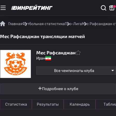
Главная
Футбольная статистика
Про-Лига
Мес Рафсанджан с
Мес Рафсанджан трансляции матчей
Мес Рафсанджан
Иран
Все чемпионаты клуба
Подробнее о клубе
Статистика
Результаты
Календарь
Табли