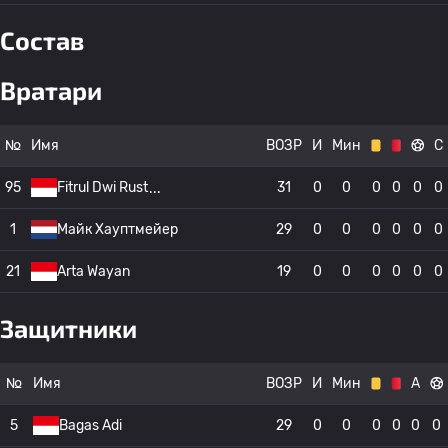
Состав
Вратари
№
Имя
ВОЗР
И
Мин
С
95
Fitrul Dwi Rust
31
0
0
0
0
0
0
1
Майк Хауптмейер
29
0
0
0
0
0
0
21
Arta Wayan
19
0
0
0
0
0
0
Защитники
№
Имя
ВОЗР
И
Мин
А
5
Bagas Adi
29
0
0
0
0
0
0