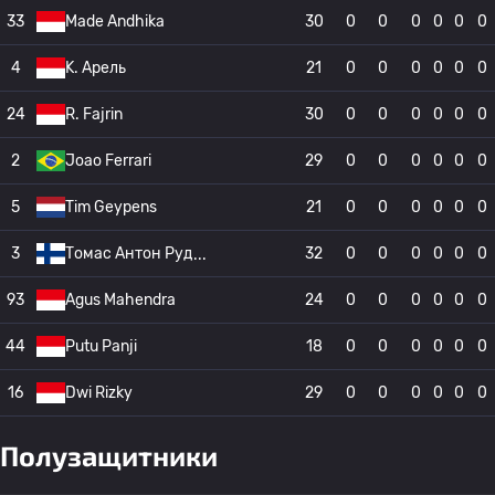
33
Made Andhika
30
0
0
0
0
0
0
4
K. Арель
21
0
0
0
0
0
0
24
R. Fajrin
30
0
0
0
0
0
0
2
Joao Ferrari
29
0
0
0
0
0
0
5
Tim Geypens
21
0
0
0
0
0
0
3
Томас Антон Руд
32
0
0
0
0
0
0
93
Agus Mahendra
24
0
0
0
0
0
0
44
Putu Panji
18
0
0
0
0
0
0
16
Dwi Rizky
29
0
0
0
0
0
0
Полузащитники