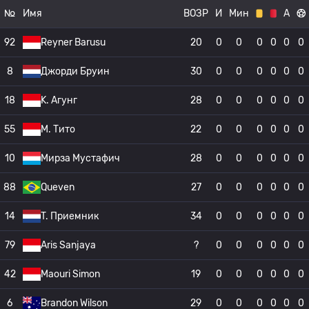
№
Имя
ВОЗР
И
Мин
А
92
Reyner Barusu
20
0
0
0
0
0
0
8
Джорди Бруин
30
0
0
0
0
0
0
18
K. Агунг
28
0
0
0
0
0
0
55
M. Тито
22
0
0
0
0
0
0
10
Мирза Мустафич
28
0
0
0
0
0
0
88
Queven
27
0
0
0
0
0
0
14
T. Приемник
34
0
0
0
0
0
0
79
Aris Sanjaya
?
0
0
0
0
0
0
42
Maouri Simon
19
0
0
0
0
0
0
6
Brandon Wilson
29
0
0
0
0
0
0