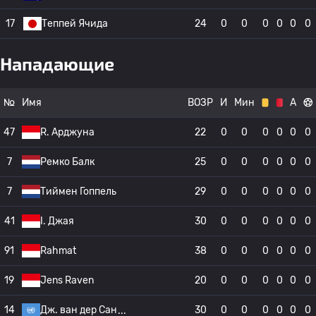
17
Теппей Ячида
24
0
0
0
0
0
0
Нападающие
№
Имя
ВОЗР
И
Мин
А
47
R. Арджуна
22
0
0
0
0
0
0
7
Ремко Балк
25
0
0
0
0
0
0
7
Тиймен Гоппель
29
0
0
0
0
0
0
41
I. Джая
30
0
0
0
0
0
0
91
Rahmat
38
0
0
0
0
0
0
19
Jens Raven
20
0
0
0
0
0
0
14
Дж. ван дер Сан
30
0
0
0
0
0
0