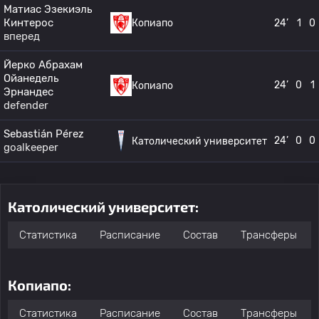
Матиас Эзекиэль
Кинтерос
Копиапо
24’
1
0
вперед
Йерко Абрахам
Ойанедель
24’
0
1
Копиапо
Эрнандес
defender
Sebastián Pérez
24’
0
0
Католический университет
goalkeeper
Католический университет:
Статистика
Расписание
Состав
Трансферы
Копиапо:
Статистика
Расписание
Состав
Трансферы