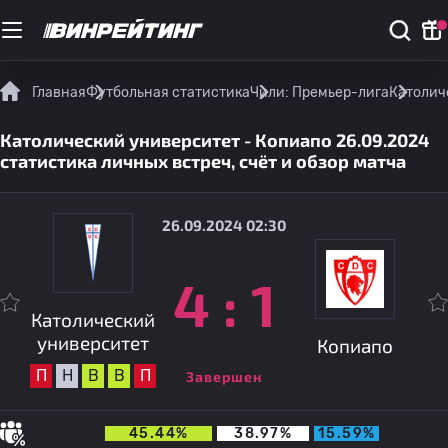
Главная
Футбольная статистика
Чили: Премьер-лига
Католиче
Католический университет - Копиапо 26.09.2024
статистика личных встреч, счёт и обзор матча
26.09.2024 02:30
4
:
1
Католический
университет
Копиапо
П
Н
В
В
П
Завершен
45.44%
38.97%
15.59%