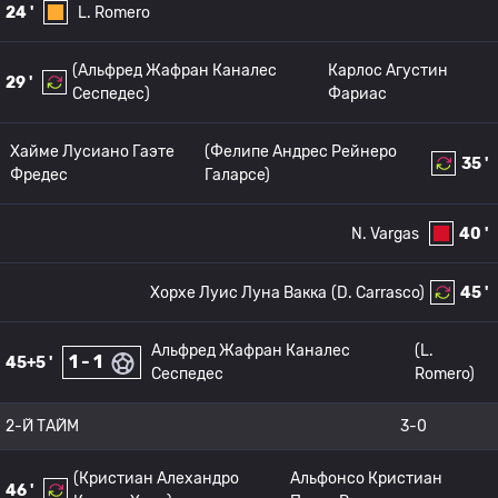
24 '
L. Romero
(Альфред Жафран Каналес
Карлос Агустин
29 '
Сеспедес)
Фариас
Хайме Лусиано Гаэте
(Фелипе Андрес Рейнеро
35 '
Фредес
Галарсе)
N. Vargas
40 '
Хорхе Луис Луна Вакка
(D. Carrasco)
45 '
Альфред Жафран Каналес
(L.
1 - 1
45+5 '
Сеспедес
Romero)
2-Й ТАЙМ
3-0
(Кристиан Алехандро
Альфонсо Кристиан
46 '