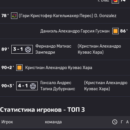
I. Diaz
74 '
78 '
(Гэри Кристофер Кагельмахер Перес)
D. Gonzalez
Даниэль Алехандро Гарсия Гусман
86 '
Фернандо Матиас
(Кристиан Алехандро
3 - 1
89 '
Зампедри
Куэвас Хара)
90+2 '
Кристиан Алехандро Куэвас Хара
Гонсало Андрес
(Кристиан Алехандро
4 - 1
90+3 '
Тапиа Дубурнаис
Куэвас Хара)
Статистика игроков - ТОП 3
Игрок
команда
Г
А