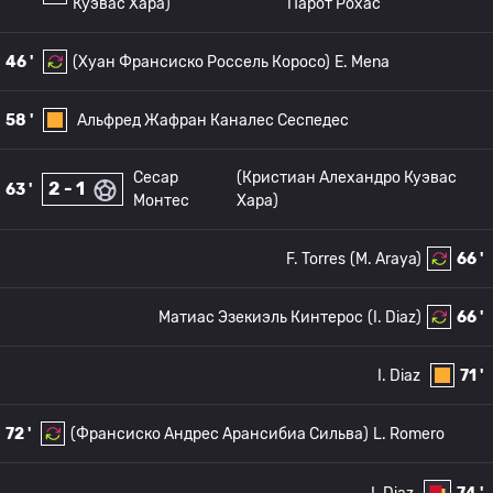
Куэвас Хара)
Парот Рохас
46 '
(Хуан Франсиско Россель Коросо)
E. Mena
58 '
Альфред Жафран Каналес Сеспедес
Сесар
(Кристиан Алехандро Куэвас
2 - 1
63 '
Монтес
Хара)
F. Torres
(M. Araya)
66 '
Матиас Эзекиэль Кинтерос
(I. Diaz)
66 '
I. Diaz
71 '
72 '
(Франсиско Андрес Арансибиа Сильва)
L. Romero