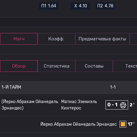
П1
1.64
Х
4.10
П2
4.78
Матч
Коэфф.
Предматчевые факты
Обзор
Статистика
Составы
Текс
1-Й ТАЙМ
1-1
(Йерко Абрахам Ойанедель
Матиас Эзекиэль
0 - 1
2 '
Эрнандес)
Кинтерос
Йерко Абрахам Ойанедель Эрнандес
17 '