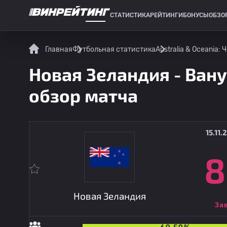
СТАТИСТИКА
РЕЙТИНГИ
БОНУСЫ
ОБЗО
СПОРТИВНАЯ СТАТИСТИКА
Главная
Футбольная статистика
Australia & Oceania
Новая Зеландия - Вануа
обзор матча
15.11.
8
Новая Зеландия
За