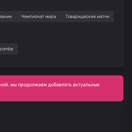
еании
Чемпионат мира
Товарищеские матчи
ocombe
ной, мы продолжаем добавлять актуальные