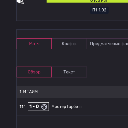
69.59%
П1
1.02
Матч
Коэфф.
Предматчевые фа
Обзор
Текст
1-Й ТАЙМ
1 - 0
11 '
Мистер Гарбетт