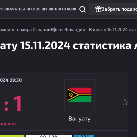
Забрать подар
РЫ
СКАЧАТЬ
БЛОГ
ОТЗЫВЫ
ШКОЛА СТАВОК
: Чемпионат мира Океании
Новая Зеландия - Вануату 15.11.2024 ста
ту 15.11.2024 статистика 
2024 09:30
:
1
Чемпионат России: РПЛ
Матч дня
Динамо Москва
09.08
14:30
Динамо Махачкала
Вануату
вершен