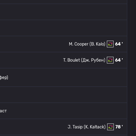
M. Cooper
(B. Kalo)
64 '
T. Boulet
(Дж. Рубен)
64 '
фер)
аст
J. Tasip
(K. Kaltack)
78 '