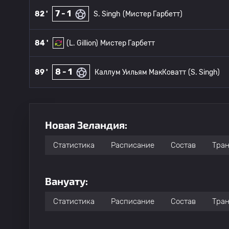
7 - 1
82 '
S. Singh
(Мистер Гарбетт)
84 '
(L. Gillion)
Мистер Гарбетт
8 - 1
89 '
Каллум Уильям МакКоватт
(S. Singh)
Новая Зеландия:
Статистика
Расписание
Состав
Тра
Вануату:
Статистика
Расписание
Состав
Тра