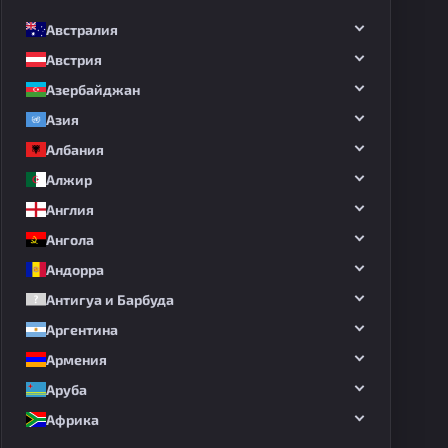
Австралия
Австрия
Азербайджан
Азия
Албания
Алжир
Англия
Ангола
Андорра
Антигуа и Барбуда
Аргентина
Армения
Аруба
Африка