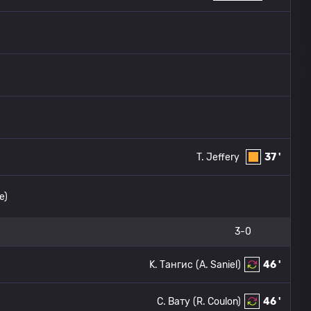
T. Jeffery
37 '
е)
3-0
K. Тангис
(A. Saniel)
46 '
С. Вату
(R. Coulon)
46 '