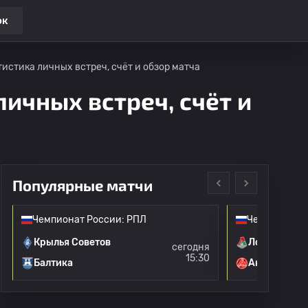
ок
тистика личных встреч, счёт и обзор матча
личных встреч, счёт и
Популярные матчи
Чемпионат России: РПЛ
Чемпионат Р
Крылья Советов
Локомотив 
сегодня
15:30
Балтика
Акрон