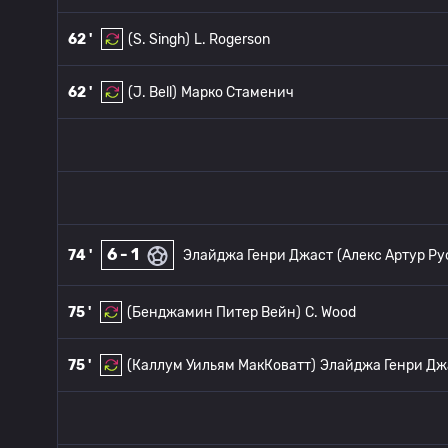
62 '
(S. Singh)
L. Rogerson
62 '
(J. Bell)
Марко Стаменич
6 - 1
74 '
Элайджа Генри Джаст
(Алекс Артур Ру
75 '
(Бенджамин Питер Вейн)
C. Wood
75 '
(Каллум Уильям МакКоватт)
Элайджа Генри Дж