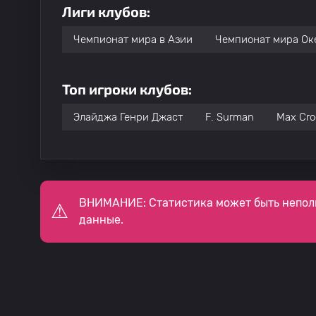
Лиги клубов:
Чемпионат мира в Азии
Чемпионат мира Ок
Топ игроки клубов:
Элайджа Генри Джаст
F. Surman
Max Cr
ВНИМАНИЕ: Статистика может быть непол
данные.