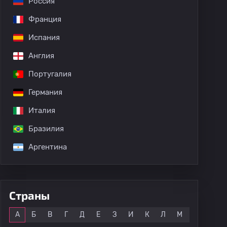
Россия
Франция
Испания
Англия
Португалия
Германия
Италия
Бразилия
Аргентина
Страны
Все
А
Б
В
Г
Д
Е
З
И
К
Л
М
Н
О