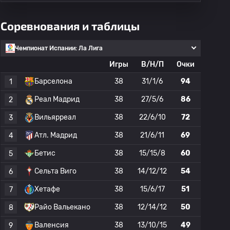
Соревнования и таблицы
Чемпионат Испании: Ла Лига
Игры
В/Н/П
Очки
Барселона
38
31/1/6
94
1
Реал Мадрид
38
27/5/6
86
2
Вильярреал
38
22/6/10
72
3
Атл. Мадрид
38
21/6/11
69
4
Бетис
38
15/15/8
60
5
Сельта Виго
38
14/12/12
54
6
Хетафе
38
15/6/17
51
7
Райо Вальекано
38
12/14/12
50
8
Валенсия
38
13/10/15
49
9