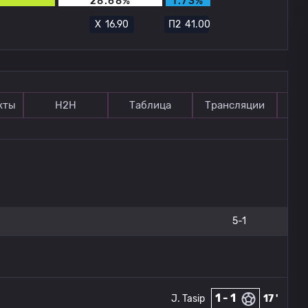
28.68%
1.73%
Х
16.90
П2
41.00
кты
Н2Н
Таблица
Трансляции
П
5-1
1 - 1
J. Tasip
17 '