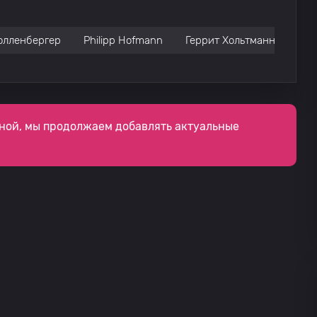
олленбергер
Philipp Hofmann
Геррит Хольтманн
Код
ной, мы продолжаем добавлять актуальные