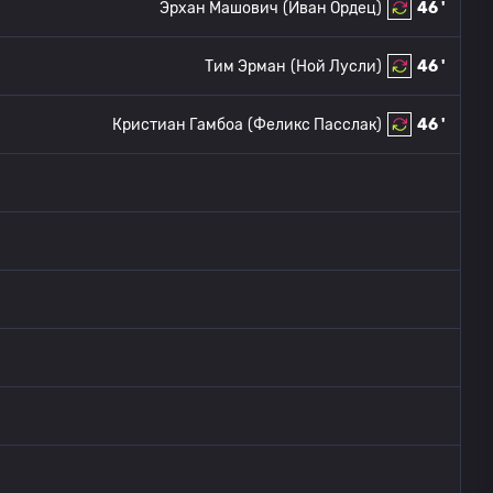
Эрхан Машович
(Иван Ордец)
46 '
Тим Эрман
(Ной Лусли)
46 '
Кристиан Гамбоа
(Феликс Пасслак)
46 '