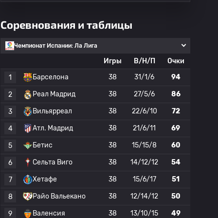
Соревнования и таблицы
Чемпионат Испании: Ла Лига
Игры
В/Н/П
Очки
Барселона
38
31/1/6
94
1
Реал Мадрид
38
27/5/6
86
2
Вильярреал
38
22/6/10
72
3
Атл. Мадрид
38
21/6/11
69
4
Бетис
38
15/15/8
60
5
Сельта Виго
38
14/12/12
54
6
Хетафе
38
15/6/17
51
7
Райо Вальекано
38
12/14/12
50
8
Валенсия
38
13/10/15
49
9