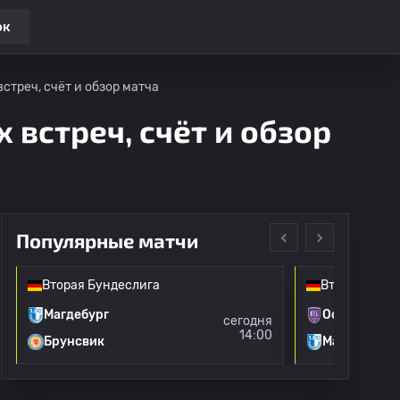
ок
стреч, счёт и обзор матча
 встреч, счёт и обзор
Популярные матчи
Вторая Бундеслига
Вторая Бунд
Магдебург
Оснабрюк
сегодня
14:00
Брунсвик
Магдебург