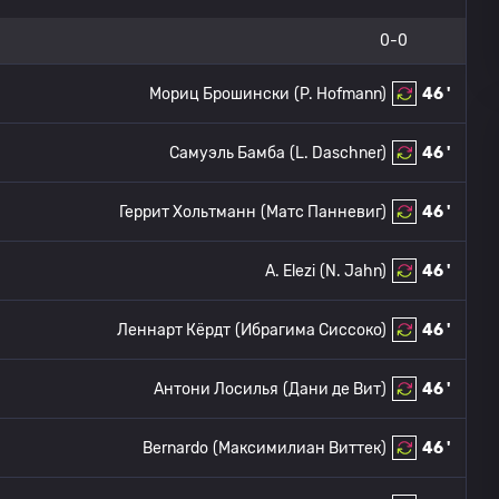
0-0
Мориц Брошински
(P. Hofmann)
46 '
Самуэль Бамба
(L. Daschner)
46 '
Геррит Хольтманн
(Матс Панневиг)
46 '
A. Elezi
(N. Jahn)
46 '
Леннарт Кёрдт
(Ибрагима Сиссоко)
46 '
Антони Лосилья
(Дани де Вит)
46 '
Bernardo
(Максимилиан Виттек)
46 '