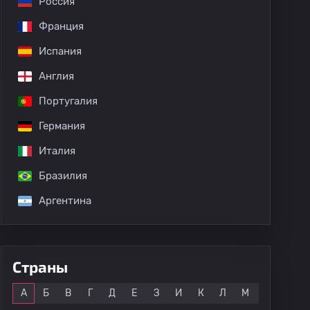
Россия
Франция
зи Миёси
Испания
Англия
Португалия
Германия
Италия
Бразилия
Аргентина
Страны
Все
А
Б
В
Г
Д
Е
З
И
К
Л
М
Н
О