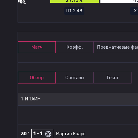
27.13%
4
П1
2.48
Матч
Коэфф.
Предматчевые фа
Обзор
Составы
Текст
1-Й ТАЙМ
1 - 1
30 '
Мартин Каарс