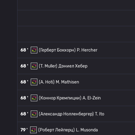
68 '
(Герберт Бокхорн)
P. Hercher
68 '
(T. Muller)
Дэниел Хебер
68 '
(A. Hoti)
M. Mathisen
68 '
(Коннор Кремпицки)
A. El-Zein
68 '
(Александр Нолленбергер)
T. Ito
79 '
(Роберт Лейперц)
L. Musonda