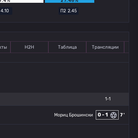
5.4%
27.46%
Х
4.10
П2
2.45
кты
Н2Н
Таблица
Трансляции
П
1-1
0 - 1
Мориц Брошински
7 '