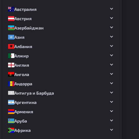
Австралия
Австрия
Азербайджан
Азия
Албания
Алжир
Англия
Ангола
Андорра
Антигуа и Барбуда
Аргентина
Армения
Аруба
Африка