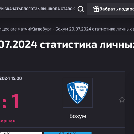
Забрать подар
РЫ
СКАЧАТЬ
БЛОГ
ОТЗЫВЫ
ШКОЛА СТАВОК
ищеские матчи
Магдебург - Бохум 20.07.2024 статистика личных в
07.2024 статистика личных
2024 15:00
:
1
Вторая Бундеслига
Брунсвик
14.08
19:30
Бохум
Бохум
вершен