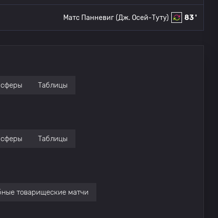
Матс Панневиг
(Дж. Осей-Туту)
83 '
нсферы
Таблицы
нсферы
Таблицы
бные товарищеские матчи