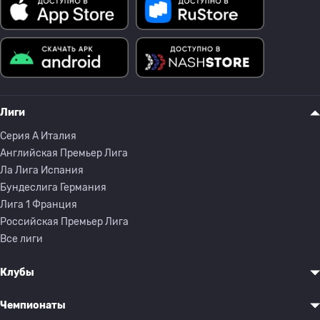
Лиги
Серия A Италия
Английская Премьер Лига
Ла Лига Испания
Бундеслига Германия
Лига 1 Франция
Российская Премьер Лига
Все лиги
Клубы
Чемпионаты