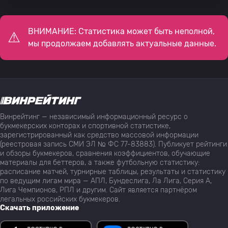
ВНИМАНИЕ: Статистика может быть неполной,
мы продолжаем добавлять актуальные данные.
Винрейтинг — независимый информационный ресурс о
букмекерских конторах и спортивной статистике,
зарегистрированный как средство массовой информации
(реестровая запись СМИ ЭЛ № ФС 77-83883). Публикует рейтинги
и обзоры букмекеров, сравнения коэффициентов, обучающие
материалы для беттеров, а также футбольную статистику:
расписание матчей, турнирные таблицы, результаты и статистику
по ведущим лигам мира — АПЛ, Бундеслига, Ла Лига, Серия А,
Лига Чемпионов, РПЛ и другим. Сайт является партнёром
легальных российских букмекеров.
Скачать приложение