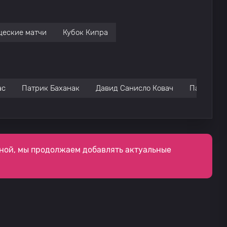
щеские матчи
Кубок Кипра
ас
Патрик Баханак
Давид Санисло Ковач
Панайотис
ной, мы продолжаем добавлять актуальные