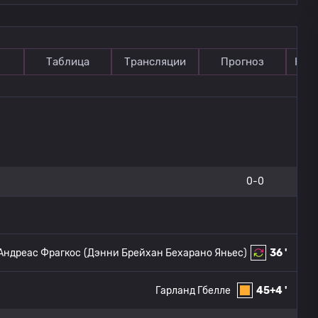
Таблица
Трансляции
Прогноз
Ком
0-0
Андреас Фрагкос
(Дэнни Брейхан Бехарано Яньес)
36 '
Гарланд Гбелле
45+4 '