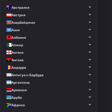
Австралия
Австрия
Азербайджан
Азия
Албания
Алжир
Англия
Ангола
Андорра
Антигуа и Барбуда
Аргентина
Армения
Аруба
Африка