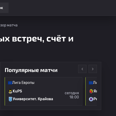
ок
бзор матча
х встреч, счёт и
Популярные матчи
Лига Европы
Лига Европы
KuPS
Ягеллония
сегодня
18:00
Университет. Крайова
Рейнджерс