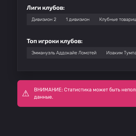
Лиги клубов:
Дивизион 2
1 дивизион
Клубные товари
Топ игроки клубов:
Эммануэль Аддокайе Ломотей
Иоаким Тумп
ВНИМАНИЕ: Статистика может быть непол
данные.