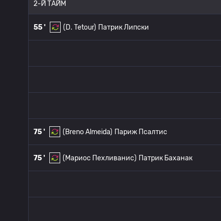
2-Й ТАЙМ
55 '
(D. Tetour)
Патрик Липски
75 '
(Breno Almeida)
Париж Псалтис
75 '
(Мариос Пехливанис)
Патрик Баханак