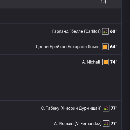
1-1
Гарланд Гбелле
(Carlitos)
60 '
Дэнни Брейхан Бехарано Яньес
64 '
A. Michail
74 '
С. Табеку
(Фиорин Дурмишай)
77 '
A. Plumain
(V. Fernandez)
77 '