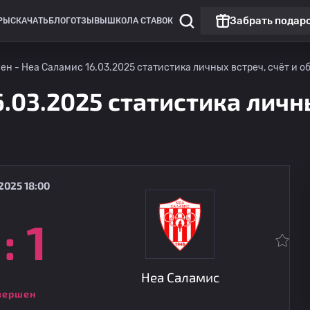
Забрать подар
РЫ
СКАЧАТЬ
БЛОГ
ОТЗЫВЫ
ШКОЛА СТАВОК
ен - Неа Саламис 16.03.2025 статистика личных встреч, счёт и о
6.03.2025 статистика личны
2025 18:00
:
1
Лига Европы
Линкольн Ред Импс
сегодня
20:00
Омония
Неа Саламис
вершен