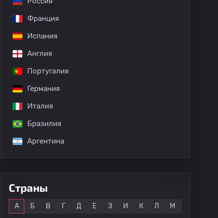
Россия
Франция
Испания
Англия
Португалия
Германия
Италия
Бразилия
Аргентина
Страны
Все
А
Б
В
Г
Д
Е
З
И
К
Л
М
Н
О