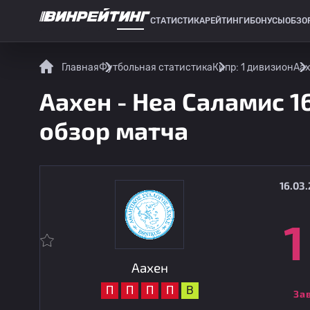
СТАТИСТИКА
РЕЙТИНГИ
БОНУСЫ
ОБЗО
СПОРТИВНАЯ СТАТИСТИКА
Главная
Футбольная статистика
Кипр: 1 дивизион
Аах
Аахен - Неа Саламис 1
обзор матча
16.03.
1
Аахен
П
П
П
П
В
За