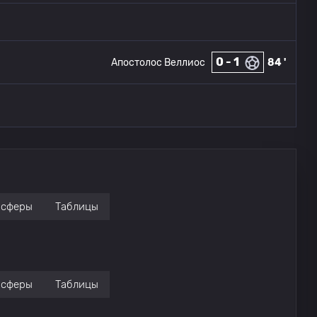
0 - 1
Апостолос Веллиос
84 '
нсферы
Таблицы
нсферы
Таблицы