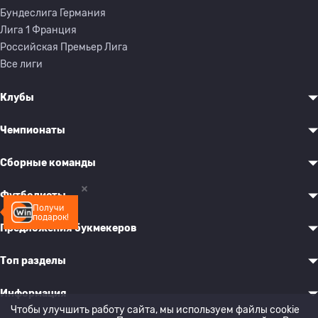
Бундеслига Германия
Лига 1 Франция
Российская Премьер Лига
Все лиги
Клубы
Чемпионаты
Сборные команды
Футболисты
Получи
подарок!
Предложения букмекеров
Топ разделы
Информация
Чтобы улучшить работу сайта, мы используем файлы cookie