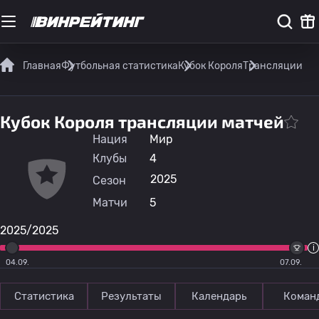
Главная
Футбольная статистика
Кубок Короля
Трансляции
Кубок Короля трансляции матчей
Нация
Мир
Клубы
4
2025
Сезон
Матчи
5
2025/2025
04.09.
07.09.
Статистика
Результаты
Календарь
Коман