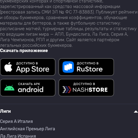
букмекерских конторах и спортивной статистике,
зарегистрированный как средство массовой информации
(реестровая запись СМИ ЭЛ № ФС 77-83883). Публикует рейтинги
и обзоры букмекеров, сравнения коэффициентов, обучающие
материалы для беттеров, а также футбольную статистику:
расписание матчей, турнирные таблицы, результаты и статистику
по ведущим лигам мира — АПЛ, Бундеслига, Ла Лига, Серия А,
Лига Чемпионов, РПЛ и другим. Сайт является партнёром
легальных российских букмекеров.
Скачать приложение
Лиги
Серия A Италия
Английская Премьер Лига
Ла Лига Испания