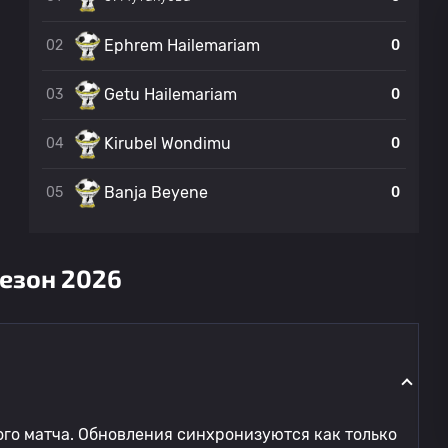
Ephrem Hailemariam
02
0
Getu Hailemariam
03
0
Kirubel Wondimu
04
0
Banja Beyene
05
0
сезон 2026
го матча. Обновления синхронизуются как только