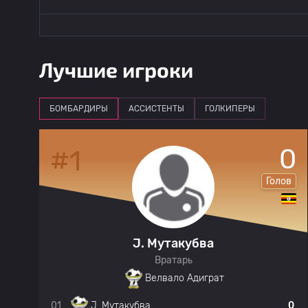
Лучшие игроки
БОМБАРДИРЫ
АССИСТЕНТЫ
ГОЛКИПЕРЫ
0
0
#1
в
Голов
J. Мутакубва
Вратарь
Велвало Адиграт
0
01
0
J. Мутакубва