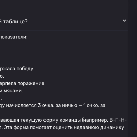
й таблице?
показатели:
ержала победу.
ю.
терпела поражение.
и мячами.
.
 начисляется 3 очка, за ничью — 1 очко, за
зывающая текущую форму команды (например, В-П-Н-
чья. Эта форма помогает оценить недавнюю динамику