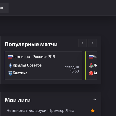
ок
Популярные матчи
Чемпионат России: РПЛ
Чемпионат Р
Крылья Советов
Локомотив 
сегодня
15:30
Балтика
Акрон
Мои лиги
Все игроки
Чемпионат Беларуси: Премьер Лига