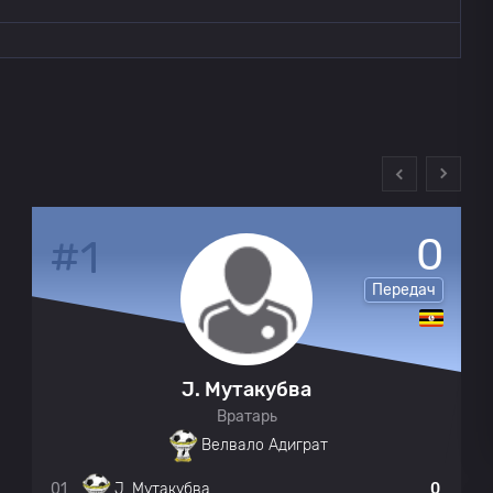
0
#1
Передач
J. Мутакубва
Вратарь
Велвало Адиграт
01
0
J. Мутакубва