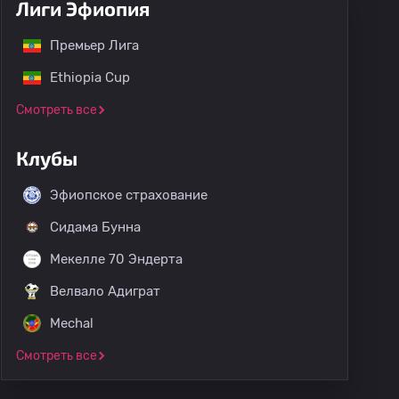
Лиги Эфиопия
Ephrem Hailemariam
02
0
0
Премьер Лига
Ethiopia Cup
Getu Hailemariam
03
0
0
Смотреть все
Kirubel Wondimu
04
0
0
Клубы
Banja Beyene
05
0
0
Эфиопское страхование
Сидама Бунна
Мекелле 70 Эндерта
Велвало Адиграт
Mechal
Смотреть все