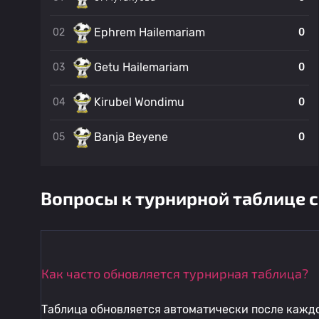
Ephrem Hailemariam
0
02
0
Getu Hailemariam
0
03
0
Kirubel Wondimu
0
04
0
Banja Beyene
0
05
0
Вопросы к турнирной таблице 
Как часто обновляется турнирная таблица?
Таблица обновляется автоматически после каждо