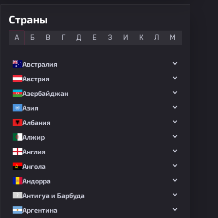
Страны
Все
А
Б
В
Г
Д
Е
З
И
К
Л
М
Н
О
Австралия
Австрия
Азербайджан
Азия
Албания
Алжир
Англия
Ангола
Андорра
Антигуа и Барбуда
Аргентина