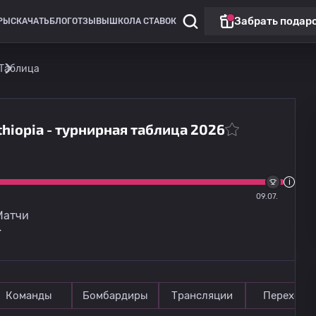
Забрать подар
РЫ
СКАЧАТЬ
БЛОГ
ОТЗЫВЫ
ШКОЛА СТАВОК
Таблица
thiopia - турнирная таблица 2026
Лига Европы
Омония
13.08
20:00
09.07.
Линкольн Ред Импс
Матчи
4
Команды
Бомбардиры
Трансляции
Переходы