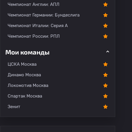
Чемпионат Англии: АПЛ
Чемпионат Германии: Бундеслига
Чемпионат Италии: Серия А
Чемпионат России: РПЛ
Мои команды
0
ЦСКА Москва
#1
Динамо Москва
Сейвов
Локомотив Москва
Спартак Москва
J. Мутакубва
Зенит
Вратарь
Велвало Адиграт
01
0
0
J. Мутакубва