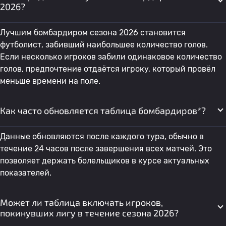
2026?
35
Андреа Стаскова
Чешская Республика W
2
Лучшим бомбардиром сезона 2026 становится
футболист, забивший наибольшее количество голов.
Если несколько игроков забили одинаковое количество
36
Á. Johannesen
Фарерские острова W
2
голов, предпочтение отдаётся игроку, который провёл
меньше времени на поле.
37
J. Rosa
Женщины Кюрасао
2
Как часто обновляется таблица бомбардиров*?
38
Ева Бартонова
Чешская Республика W
2
Данные обновляются после каждого тура, обычно в
течение 24 часов после завершения всех матчей. Это
39
Y. Flores
Женщины Никарагуа
2
позволяет держать болельщиков в курсе актуальных
показателей.
40
D. Aguilar
Женщины Никарагуа
2
Может ли таблица включать игроков,
покинувших лигу в течение сезона 2026?
Анжелика