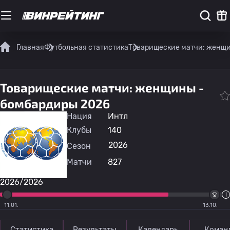
Главная
Футбольная статистика
Товарищеские матчи: женщ
Товарищеские матчи: женщины -
бомбардиры 2026
Нация
Интл
Клубы
140
2026
Сезон
Матчи
827
2026/2026
11.01.
13.10.
Статистика
Результаты
Календарь
Коман