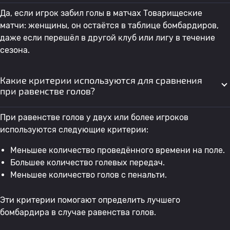
41
Монтсеррат
Мексика W
2
1
Да, если игрок забил голы в матчах Товарищеские
Сальдивар Павон
матчи: женщины, он остаётся в таблице бомбардиров,
даже если перешёл в другой клуб или лигу в течение
42
S. Alurralde
Боливия W
1
сезона.
43
J. Maksuti
Северная Македония W
1
Какие критерии используются для сравнения
при равенстве голов?
44
C. Méndez
Боливия W
1
При равенстве голов у двух или более игроков
используются следующие критерии:
45
M. Bebia
Грузия В
1
Меньшее количество проведённого времени на поле.
Большее количество голевых передач.
46
M. Ulbrich
Вердер Бремен женщины
1
0
Меньшее количество голов с пенальти.
Эти критерии помогают определить лучшего
47
M. Barahona
Эквадор W
1
бомбардира в случае равенства голов.