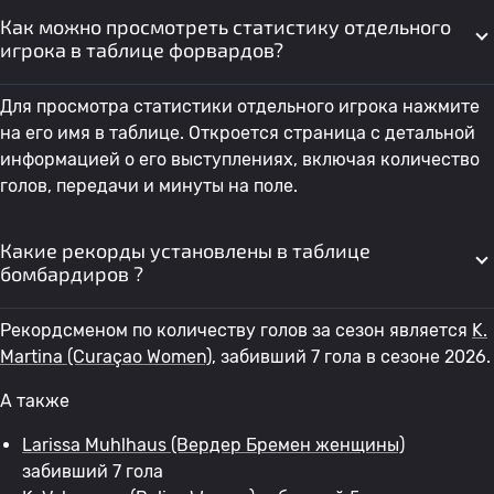
48
L. Moreira
Эквадор W
1
Как можно просмотреть статистику отдельного
игрока в таблице форвардов?
Женщины Каймановых
49
C. Brown
1
островов
Для просмотра статистики отдельного игрока нажмите
на его имя в таблице. Откроется страница с детальной
50
M. Kalandadze
Грузия В
1
информацией о его выступлениях, включая количество
голов, передачи и минуты на поле.
Какие рекорды установлены в таблице
бомбардиров ?
Рекордсменом по количеству голов за сезон является
K.
Martina
(Curaçao Women)
, забивший 7 гола в сезоне 2026.
А также
Larissa Muhlhaus
(Вердер Бремен женщины)
забивший 7 гола