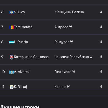
6
S. Eiley
Женщины Белиза
4
7
Tere Morató
Андорра W
4
8
L. Puerto
Гондурас W
4
9
Катержина Свиткова
Чешская Республика W
4
10
A. Álvarez
Гватемала W
4
11
K. Biqkaj
Косово W
4
Женщины Бермудских
12
A. Nolan
3
островов
Лучшие игроки