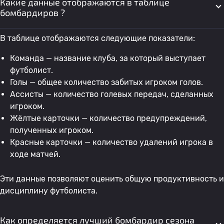
Какие данные отображаются в таблице
27
M. Farrugia
Мальта W
2
бомбардиров ?
28
C. Tillett
Женщины Белиза
2
В таблице отображаются следующие показатели:
Команда — название клуба, за который выступает
29
K. Risch
Лихтенштейн W
2
футболист.
Голы — общее количество забитых игроком голов.
Ассисты — количество голевых передач, сделанных
30
M. Doçi
Албания W
2
игроком.
Жёлтые карточки — количество предупреждений,
31
полученных игроком.
A. Soto
Мексика W
2
0
Красные карточки — количество удалений игрока в
ходе матчей.
32
O. Pizlova
Армения W
2
Эти данные позволяют оценить общую продуктивность и
дисциплину футболиста.
33
S. Karagezyan
Армения W
2
Как определяется лучший бомбардир сезона
34
V. Сарри
Греция W
2