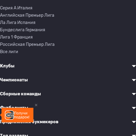
Серия A Италия
Английская Премьер Лига
Ла Лига Испания
Бундеслига Германия
Лига 1 Франция
Российская Премьер Лига
Все лиги
Клубы
Чемпионаты
Сборные команды
Футболисты
Получи
подарок!
Предложения букмекеров
Топ разделы