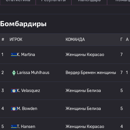
Бомбардиры
#
ИГРОК
КОМАНДА
Г
A
1
K. Martina
Женщины Кюрасао
7
2
Larissa Muhlhaus
Вердер Бремен женщины
7
1
3
K. Velasquez
Женщины Белиза
5
4
M. Bowden
Женщины Белиза
5
5
T. Hansen
Женщины Кюрасао
4