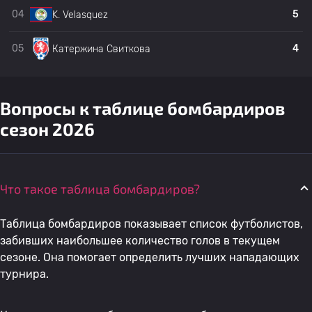
04
5
K. Velasquez
20
A. Kuč
Черногория W
3
05
4
Катержина Свиткова
21
N. Danelia
Грузия В
2
Вопросы к таблице бомбардиров
22
N. Davtyan
Армения W
2
сезон 2026
23
T. Bakradze
Грузия В
2
Женщины Бермудских
Что такое таблица бомбардиров?
24
J. Ratteray-Smith
2
островов
Таблица бомбардиров показывает список футболистов,
25
N. Bolaños
Эквадор W
2
забивших наибольшее количество голов в текущем
сезоне. Она помогает определить лучших нападающих
турнира.
26
Х. Бугежа
Мальта W
2