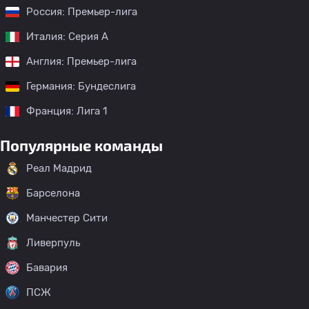
Россия: Премьер-лига
Италия: Серия А
Англия: Премьер-лига
Германия: Бундеслига
Франция: Лига 1
Популярные команды
Реал Мадрид
Барселона
Манчестер Сити
Ливерпуль
Бавария
ПСЖ