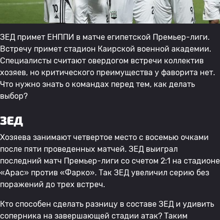
ЗЕД примет ЕНППИ в матче египетской Премьер-лиги.
Встречу примет стадион Каирской военной академии.
Специалисты считают овердогом встречи коллектив
хозяев, но критического преимущества у фаворита нет.
Что нужно знать о командах перед тем, как делать
выбор?
ЗЕД
Хозяева занимают четвертое место с восемью очками
после пяти проведенных матчей. ЗЕД выиграл
последний матч Премьер-лиги со счетом 2:1 на стадионе
«Арас» против «Фарко». Так ЗЕД увеличил серию без
поражений до трех встреч.
Кто способен сделать разницу в составе ЗЕД и удивить
соперника на завершающей стадии атак? Таким