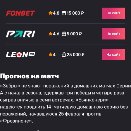
4.8
15 000 ₽
На сайт
4.6
5 000 ₽
На сайт
4
25 000 ₽
На сайт
Прогноз на матч
«Зебры» не знают поражений в домашних матчах Серии
А с начала сезона, одержав три победы и четыре раза
сыграв вничью в семи встречах. «Бьянконери»
надеются продлить 14-матчевую домашнюю серию без
поражений, начавшуюся 25 февраля против
«Фрозиноне».