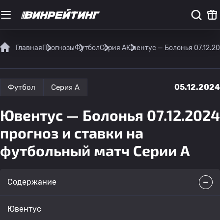
Главная
Прогнозы
Футбол
Серия А
Ювентус — Болонья 07.12.20
05.12.2024
Футбол
Серия А
Ювентус — Болонья 07.12.2024
прогноз и ставки на
футбольный матч Серии А
Содержание
Ювентус