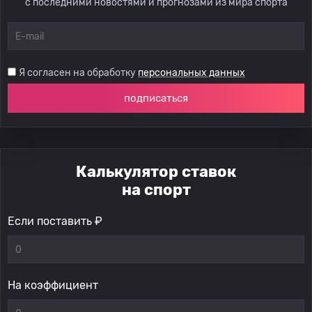
с последними новостями и прогнозами из мира спорта
Я согласен на обработку
персональных данных
подписаться
Калькулятор ставок
на спорт
Если поставить ₽
На коэффициент