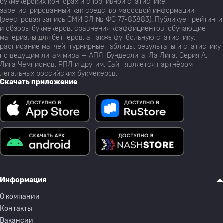
букмекерских конторах и спортивной статистике,
зарегистрированный как средство массовой информации
(реестровая запись СМИ ЭЛ № ФС 77-83883). Публикует рейтинги
и обзоры букмекеров, сравнения коэффициентов, обучающие
материалы для беттеров, а также футбольную статистику:
расписание матчей, турнирные таблицы, результаты и статистику
по ведущим лигам мира — АПЛ, Бундеслига, Ла Лига, Серия А,
Лига Чемпионов, РПЛ и другим. Сайт является партнёром
легальных российских букмекеров.
Скачать приложение
Информация
О компании
Контакты
Вакансии