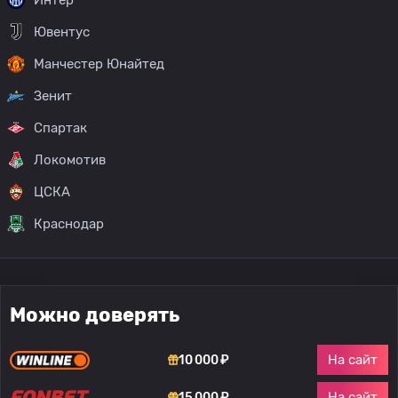
Интер
Ювентус
Манчестер Юнайтед
Зенит
Спартак
Локомотив
ЦСКА
Краснодар
Можно доверять
На сайт
10 000 ₽
На сайт
15 000 ₽