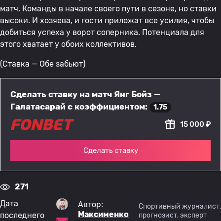
матч. Команды в начале своего пути в сезоне, но ставки
высоки. И хозяева, и гости приложат все усилия, чтобы
добиться успеха у ворот соперника. Потенциала для
этого хватает у обоих коллективов.
(Ставка — Обе забьют)
Сделать ставку на матч Янг Бойз —
Галатасарай с коэффициентом:
1.75
15 000 ₽
Сделать ставку
271
Дата
Автор:
Спортивный журналист,
Максименко
последнего
прогнозист, эксперт