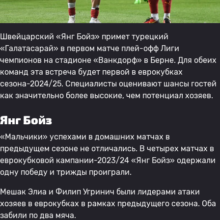
Швейцарский «Янг Бойз» примет турецкий
«Галатасарай» в первом матче плей-офф Лиги
чемпионов на стадионе «Ванкдорф» в Берне. Для обеих
команд эта встреча будет первой в еврокубках
сезона-2024/25. Специалисты оценивают шансы гостей
как значительно более высокие, чем потенциал хозяев.
Янг Бойз
«Мальчики» успехами в домашних матчах в
предыдущем сезоне не отличались. В четырех матчах в
еврокубковой кампании-2023/24 «Янг Бойз» одержали
одну победу и трижды проиграли.
Мешак Элиа и Филип Угринич были лидерами атаки
хозяев в еврокубках в рамках предыдущего сезона. Оба
забили по два мяча.