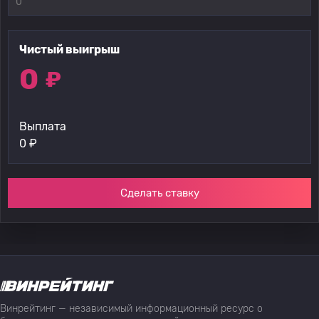
Чистый выигрыш
0
₽
Выплата
0
₽
Сделать ставку
Винрейтинг — независимый информационный ресурс о