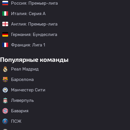
Россия: Премьер-лига
Италия: Серия А
Англия: Премьер-лига
Германия: Бундеслига
Франция: Лига 1
Популярные команды
Реал Мадрид
Барселона
Манчестер Сити
Ливерпуль
Бавария
ПСЖ