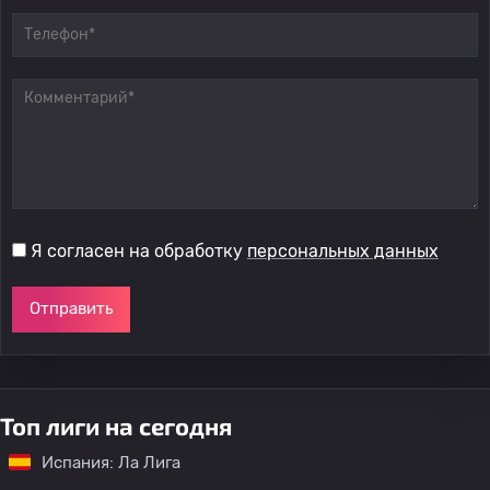
Я согласен на обработку
персональных данных
Отправить
Топ лиги на сегодня
Испания: Ла Лига