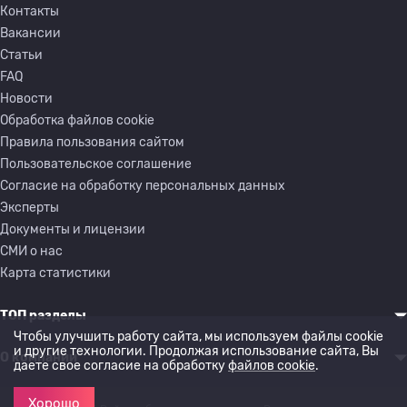
Контакты
Вакансии
Статьи
FAQ
Новости
Обработка файлов cookie
Правила пользования сайтом
Пользовательское соглашение
Согласие на обработку персональных данных
Эксперты
Документы и лицензии
СМИ о нас
Карта статистики
ТОП разделы
Чтобы улучшить работу сайта, мы используем файлы cookie
и другие технологии. Продолжая использование сайта, Вы
О компании
даете свое согласие на обработку
файлов cookie
.
Хорошо