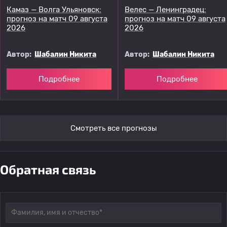
Камаз — Волга Ульяновск:
Велес — Ленинградец:
прогноз на матч 09 августа
прогноз на матч 09 августа
2026
2026
Автор:
Шабалин Никита
Автор:
Шабалин Никита
Подробнее
Подробнее
Смотреть все прогнозы
Обратная связь