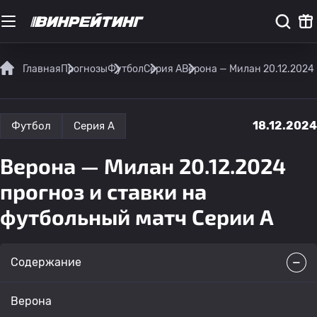
Главная
Прогнозы
Футбол
Серия А
Верона — Милан 20.12.2024
18.12.2024
Футбол
Серия А
Верона — Милан 20.12.2024
прогноз и ставки на
футбольный матч Серии А
Содержание
Верона