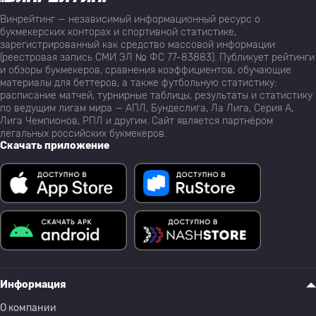
Винрейтинг — независимый информационный ресурс о
букмекерских конторах и спортивной статистике,
зарегистрированный как средство массовой информации
(реестровая запись СМИ ЭЛ № ФС 77-83883). Публикует рейтинги
и обзоры букмекеров, сравнения коэффициентов, обучающие
материалы для беттеров, а также футбольную статистику:
расписание матчей, турнирные таблицы, результаты и статистику
по ведущим лигам мира — АПЛ, Бундеслига, Ла Лига, Серия А,
Лига Чемпионов, РПЛ и другим. Сайт является партнёром
легальных российских букмекеров.
Скачать приложение
Информация
О компании