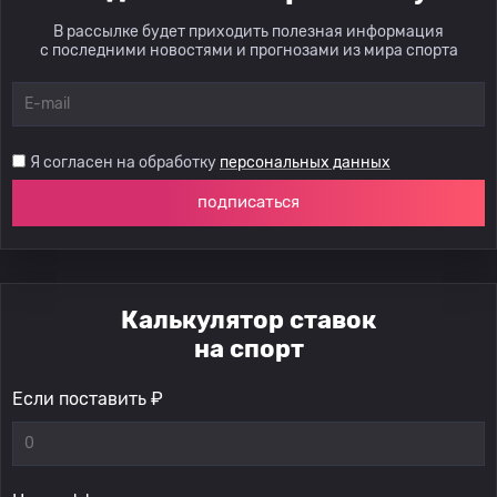
В рассылке будет приходить полезная информация
с последними новостями и прогнозами из мира спорта
Я согласен на обработку
персональных данных
подписаться
Калькулятор ставок
на спорт
Если поставить ₽