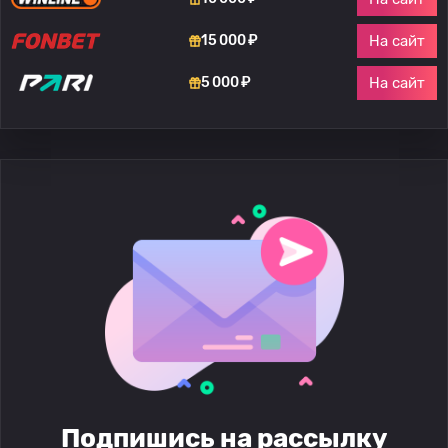
На сайт
15 000 ₽
На сайт
5 000 ₽
Подпишись на рассылку