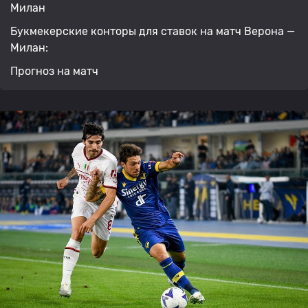
Милан
Букмекерские конторы для ставок на матч Верона —
Милан:
Прогноз на матч