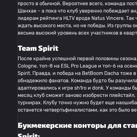
просто в обычной. Вероятнее всего, команда пос
Шанхае – а пока что клуб уверенно побеждает а
лидерам рейтинга HLTV вроде Natus Vincere. Так ч
ждать высокого места, но не победы. Из группы о
весьма высокий уровень всех участников в кварт
Team Spirit
После крайне успешной первой половины сезона, 
Cologne, топ-8 на ESL Pro League и топ-6 на осен
Spirit. Правда, и победа на BetBoom Dacha тоже в
обнадежило фанатов. Команда будто бы разучилас
адаптировались к игре sh1ro и donk. У команды бы
месяц клуб сможет заново изобрести плейстайл,
турнирах. Клубу точно нужно будет еще наошиба
останется четвертьфиналистами, как это было ве
Букмекерские конторы для ставо
Spirit: