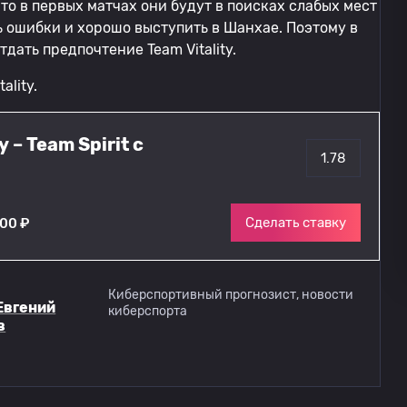
что в первых матчах они будут в поисках слабых мест
ь ошибки и хорошо выступить в Шанхае. Поэтому в
отдать предпочтение Team Vitality.
ality.
 – Team Spirit с
1.78
Сделать ставку
000 ₽
Киберспортивный прогнозист, новости
Евгений
киберспорта
в