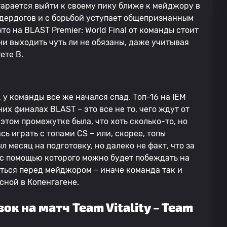
тарается выйти к своему пику ближе к мейджору в
ндердогов и с борьбой уступает общепризнанным
то на BLAST Premier: World Final от команды стоит
ни выходить чуть ли не обязаны, даже учитывая
ете B.
у команды все же начался спад. Топ-16 на IEM
них финалах BLAST – это все не то, чего ждут от
 этом промежутке была, что хоть сколько-то, но
ь играть с топами CS – или, скорее, топы
л месяц на подготовку, но далеко не факт, что за
 с помощью которого можно будет побеждать на
ться перед мейджором – иначе команда так и
сной в Копенгагене.
к на матч Team Vitality – Team