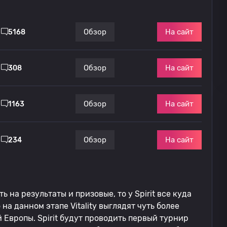
На сайт
Обзор
5168
На сайт
Обзор
308
На сайт
Обзор
1163
На сайт
Обзор
234
 на результаты и призовые, то у Spirit все куда
на данном этапе Vitality выглядят чуть более
Европы. Spirit будут проводить первый турнир