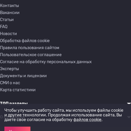
Контакты
Вакансии
Статьи
FAQ
Новости
Обработка файлов cookie
Правила пользования сайтом
Пользовательское соглашение
Согласие на обработку персональных данных
Эксперты
Документы и лицензии
СМИ о нас
Карта статистики
ТОП разделы
Чтобы улучшить работу сайта, мы используем файлы cookie
и другие технологии. Продолжая использование сайта, Вы
О компании
даете свое согласие на обработку
файлов cookie
.