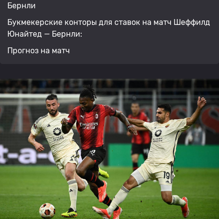
Бернли
Букмекерские конторы для ставок на матч Шеффилд
Юнайтед — Бернли:
Прогноз на матч