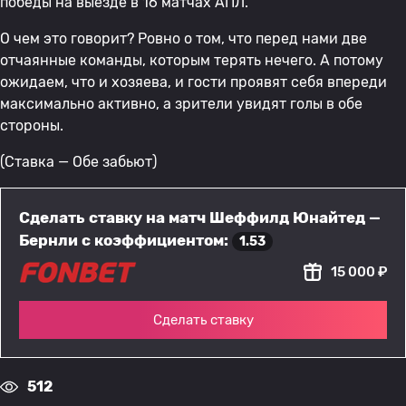
победы на выезде в 16 матчах АПЛ.
О чем это говорит? Ровно о том, что перед нами две
отчаянные команды, которым терять нечего. А потому
ожидаем, что и хозяева, и гости проявят себя впереди
максимально активно, а зрители увидят голы в обе
стороны.
(Ставка — Обе забьют)
Сделать ставку на матч Шеффилд Юнайтед —
Бернли с коэффициентом:
1.53
15 000 ₽
Сделать ставку
512