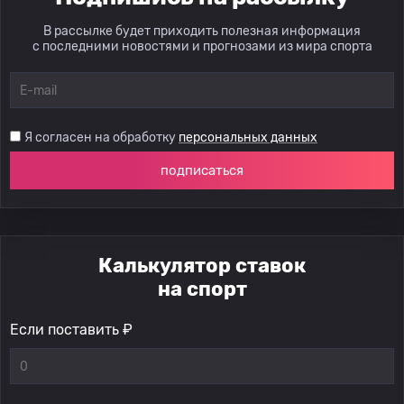
В рассылке будет приходить полезная информация
с последними новостями и прогнозами из мира спорта
Я согласен на обработку
персональных данных
подписаться
Калькулятор ставок
на спорт
Если поставить ₽