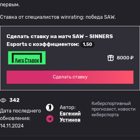
первым.
Ставка от специалистов winrating: победа SAW.
Сделать ставку на матч SAW – SINNERS
Esports с коэффициентом:
1.50
8000 ₽
Сделать ставку
342
Киберспортивный
Автор:
прогнозист, новости
Дата последнего
Евгений
киберспорта
обновления:
Устинов
14.11.2024