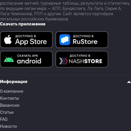
расписание матчей, турнирные таблицы, результаты и статистику
по ведущим лигам мира — АПЛ, Бундеслига, Ла Лига, Серия А,
Лига Чемпионов, РПЛ и другим. Сайт является партнёром
легальных российских букмекеров.
Скачать приложение
Информация
О компании
Контакты
Вакансии
Статьи
FAQ
Новости