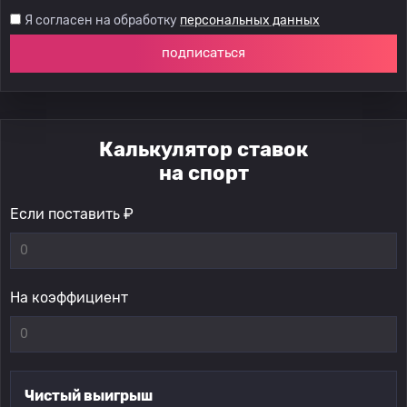
Я согласен на обработку
персональных данных
подписаться
Калькулятор ставок
на спорт
Если поставить ₽
На коэффициент
Чистый выигрыш