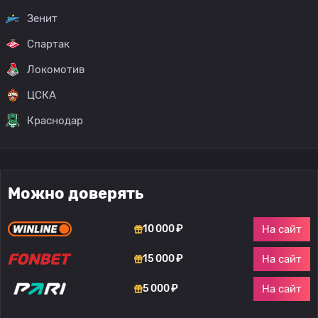
Зенит
Спартак
Локомотив
ЦСКА
Краснодар
Можно доверять
На сайт
10 000 ₽
На сайт
15 000 ₽
На сайт
5 000 ₽