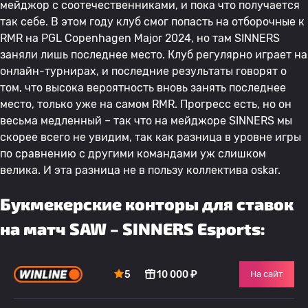
мейджор с соотечественниками, и пока что получается
так себе. В этом году клуб смог попасть на отборочные к
RMR на PGL Copenhagen Major 2024, но там SINNERS
заняли лишь последнее место. Клуб регулярно играет на
онлайн-турнирах, и последние результаты говорят о
том, что высока вероятность вновь занять последнее
место, только уже на самом RMR. Прогресс есть, но он
весьма медленный – так что на мейджоре SINNERS мы
скорее всего не увидим, так как разница в уровне игры
по сравнению с другими командами уж слишком
велика. И эта разница не в пользу коллектива oskar.
Букмекерские конторы для ставок
на матч SAW – SINNERS Esports:
5
10 000 ₽
На сайт