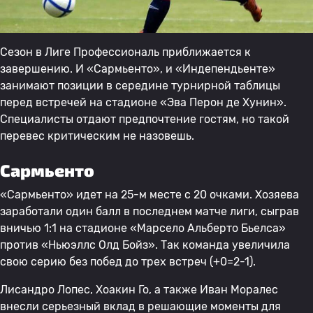
Сезон в Лиге Профессиональ приближается к
завершению. И «Сармьенто», и «Индепендьенте»
занимают позиции в середине турнирной таблицы
перед встречей на стадионе «Эва Перон де Хунин».
Специалисты отдают предпочтение гостям, но такой
перевес критическим не назовешь.
Сармьенто
«Сармьенто» идет на 25-м месте с 20 очками. Хозяева
заработали один балл в последнем матче лиги, сыграв
вничью 1:1 на стадионе «Марсело Альберто Бьелса»
против «Ньюэллс Олд Бойз». Так команда увеличила
свою серию без побед до трех встреч (+0=2-1).
Лисандро Лопес, Хоакин Го, а также Иван Моралес
внесли серьезный вклад в решающие моменты для