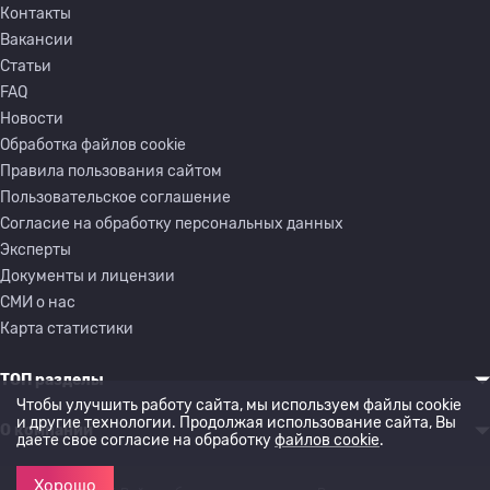
Контакты
Вакансии
Статьи
FAQ
Новости
Обработка файлов cookie
Правила пользования сайтом
Пользовательское соглашение
Согласие на обработку персональных данных
Эксперты
Документы и лицензии
СМИ о нас
Карта статистики
ТОП разделы
Чтобы улучшить работу сайта, мы используем файлы cookie
и другие технологии. Продолжая использование сайта, Вы
О компании
даете свое согласие на обработку
файлов cookie
.
Хорошо