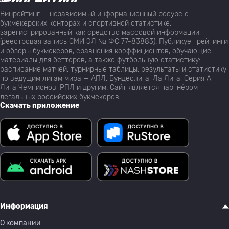
Винрейтинг — независимый информационный ресурс о
букмекерских конторах и спортивной статистике,
зарегистрированный как средство массовой информации
(реестровая запись СМИ ЭЛ № ФС 77-83883). Публикует рейтинги
и обзоры букмекеров, сравнения коэффициентов, обучающие
материалы для беттеров, а также футбольную статистику:
расписание матчей, турнирные таблицы, результаты и статистику
по ведущим лигам мира — АПЛ, Бундеслига, Ла Лига, Серия А,
Лига Чемпионов, РПЛ и другим. Сайт является партнёром
легальных российских букмекеров.
Скачать приложение
Информация
О компании