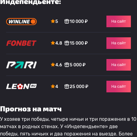
Индепендьенте:
5
10 000 ₽
На сайт
4.8
15 000 ₽
На сайт
4.6
5 000 ₽
На сайт
4
25 000 ₽
На сайт
Прогноз на матч
У хозяев три победы, четыре ничьи и три поражения в 10
матчах в родных стенах. У «Индепендьенте» две
победы, пять ничьих и два поражения на выезде. Более