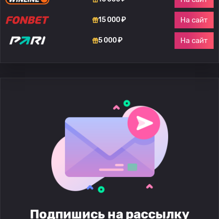
На сайт
15 000 ₽
На сайт
5 000 ₽
Подпишись на рассылку