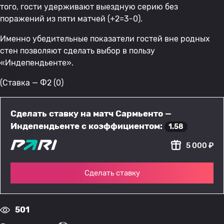
того, гости удерживают выездную серию без
поражений из пяти матчей (+2=3-0).
Именно убедительные показатели гостей вне родных
стен позволяют сделать выбор в пользу
«Индепендьенте».
(Ставка — Ф2 (0)
Сделать ставку на матч Сармьенто —
Индепендьенте с коэффициентом:
1.58
5 000 ₽
Сделать ставку
501