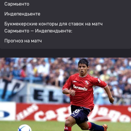
Сармьенто
Индепендьенте
Букмекерские конторы для ставок на матч
Сармьенто — Индепендьенте:
Прогноз на матч