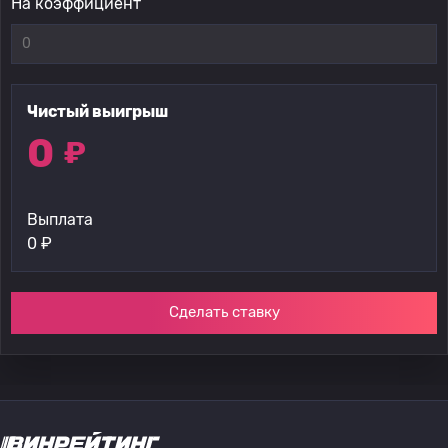
На коэффициент
Чистый выигрыш
0
₽
Выплата
0
₽
Сделать ставку