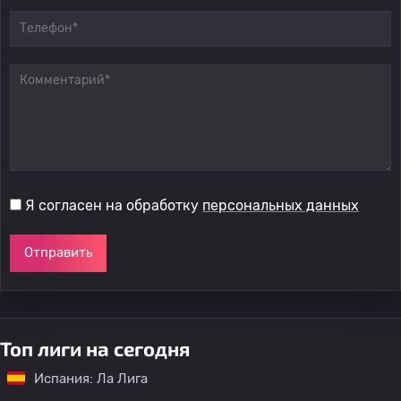
Я согласен на обработку
персональных данных
Отправить
Топ лиги на сегодня
Испания: Ла Лига