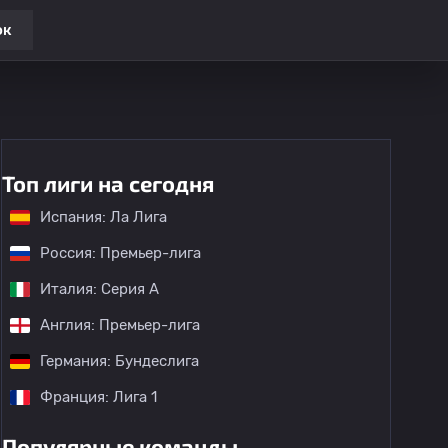
ок
Топ лиги на сегодня
Испания: Ла Лига
Россия: Премьер-лига
Италия: Серия А
Англия: Премьер-лига
Германия: Бундеслига
Франция: Лига 1
Популярные команды