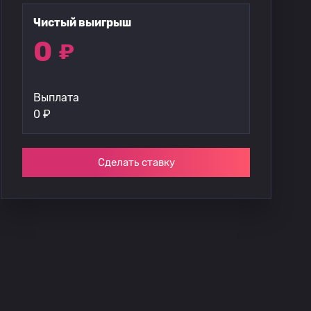
Чистый выигрыш
0
₽
Выплата
0
₽
Сделать ставку