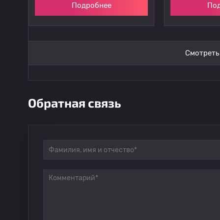
Подробнее
По
Смотреть
Обратная связь