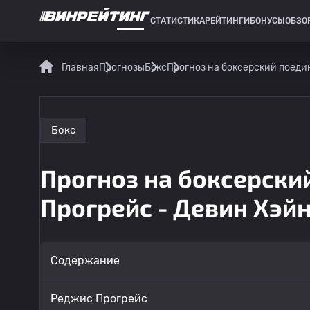
СТАТИСТИКА
РЕЙТИНГИ
БОНУСЫ
ОБЗО
СПОРТИВНАЯ СТАТИСТИКА
Главная
Прогнозы
Бокс
Прогноз на боксерский поеди
Бокс
Прогноз на боксерски
Прогрейс - Девин Хэйн
Содержание
Реджис Прогрейс