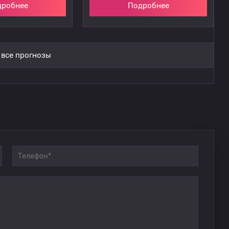
дробнее
Подробнее
 все прогнозы