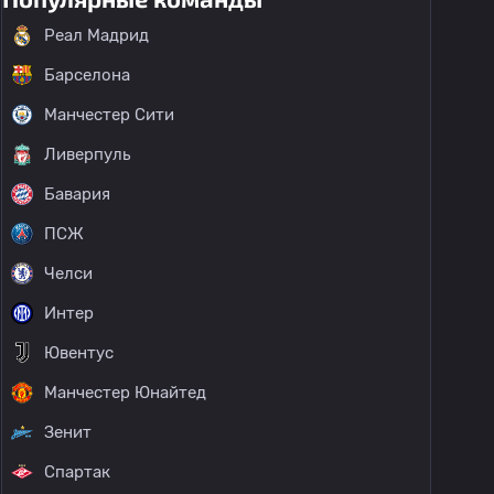
Реал Мадрид
Барселона
Манчестер Сити
Ливерпуль
Бавария
ПСЖ
Челси
Интер
Ювентус
Манчестер Юнайтед
Зенит
Спартак