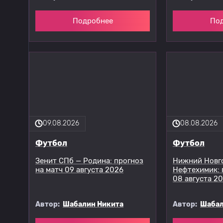
Подробнее
По
09.08.2026
08.08.2026
Футбол
Футбол
Зенит СПб — Родина: прогноз
Нижний Новг
на матч 09 августа 2026
Нефтехимик: 
08 августа 2
Автор:
Шабалин Никита
Автор:
Шабал