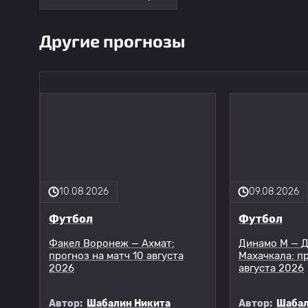
Другие прогнозы
10.08.2026
09.08.2026
Футбол
Футбол
Факел Воронеж — Ахмат:
Динамо М — 
прогноз на матч 10 августа
Махачкала: п
2026
августа 2026
Автор:
Шабалин Никита
Автор:
Шабал