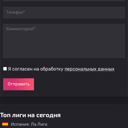
Я согласен на обработку
персональных данных
Отправить
Топ лиги на сегодня
Испания: Ла Лига