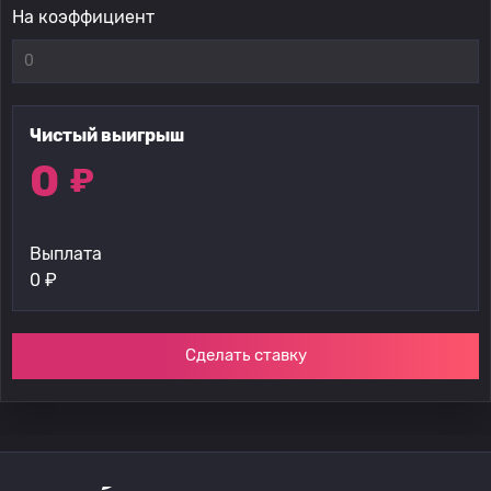
На коэффициент
Чистый выигрыш
0
₽
Выплата
0
₽
Сделать ставку