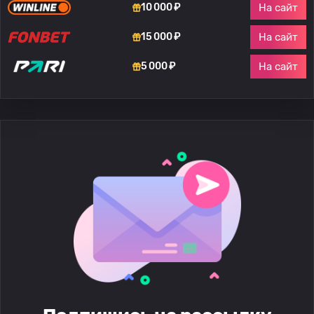
На сайт
10 000 ₽
На сайт
15 000 ₽
На сайт
5 000 ₽