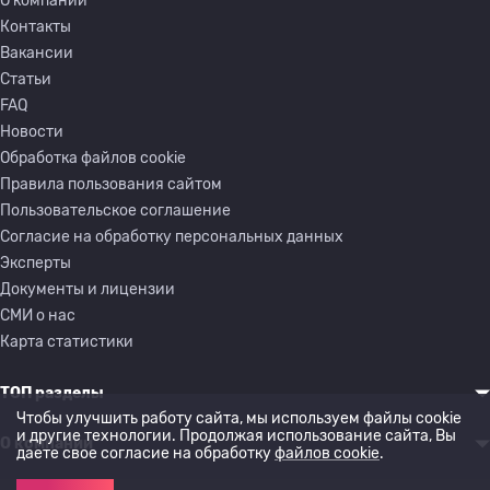
О компании
Контакты
Вакансии
Статьи
FAQ
Новости
Обработка файлов cookie
Правила пользования сайтом
Пользовательское соглашение
Согласие на обработку персональных данных
Эксперты
Документы и лицензии
СМИ о нас
Карта статистики
ТОП разделы
Чтобы улучшить работу сайта, мы используем файлы cookie
и другие технологии. Продолжая использование сайта, Вы
О компании
даете свое согласие на обработку
файлов cookie
.