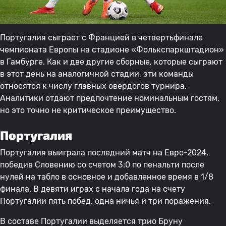
Португалия сыграет с Францией в четвертьфинале
чемпионата Европы на стадионе «Фолькспаркштадион»
в Гамбурге. Как и две другие сборные, которые сыграют
в этот день на аналогичной стадии, эти команды
относятся к числу главных овердогов турнира.
Аналитики отдают предпочтение номинальным гостям,
но это точно не критическое преимущество.
Португалия
Португалия выиграла последний матч на Евро-2024,
победив Словению со счетом 3:0 по пенальти после
нулей на табло в основное и добавленное время в 1/8
финала. В девяти играх с начала года на счету
Португалии пять побед, одна ничья и три поражения.
В составе Португалии выделяется трио Бруну