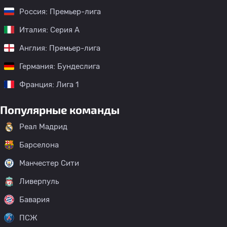
Россия: Премьер-лига
Италия: Серия А
Англия: Премьер-лига
Германия: Бундеслига
Франция: Лига 1
Популярные команды
Реал Мадрид
Барселона
Манчестер Сити
Ливерпуль
Бавария
ПСЖ