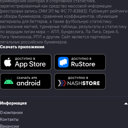
букмекерских конторах и спортивной статистике,
зарегистрированный как средство массовой информации
(реестровая запись СМИ ЭЛ № ФС 77-83883). Публикует рейтинги
и обзоры букмекеров, сравнения коэффициентов, обучающие
материалы для беттеров, а также футбольную статистику:
расписание матчей, турнирные таблицы, результаты и статистику
по ведущим лигам мира — АПЛ, Бундеслига, Ла Лига, Серия А,
Лига Чемпионов, РПЛ и другим. Сайт является партнёром
легальных российских букмекеров.
Скачать приложение
Информация
О компании
Контакты
Вакансии