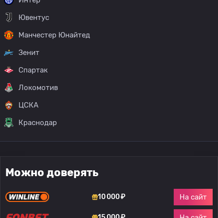
Ювентус
Манчестер Юнайтед
Зенит
Спартак
Локомотив
ЦСКА
Краснодар
Можно доверять
На сайт
10 000 ₽
На сайт
15 000 ₽