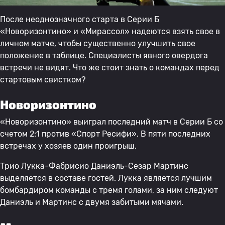
После неоднозначного старта в Серии Б
«Новоризонтино» и «Мирассол» надеются взять свое в
личном матче, чтобы существенно улучшить свое
положение в таблице. Специалисты явного овердога
встречи не видят. Что же стоит знать о командах перед
стартовым свистком?
Новоризонтино
«Новоризонтино» выиграл последний матч в Серии Б со
счетом 2:1 против «Спорт Ресифи». В пяти последних
встречах у хозяев один проигрыш.
Трио Лукка-Фабрисио Даниэль-Сезар Мартинс
выделяется в составе гостей. Лукка является лучшим
бомбардиром команды с тремя голами, за ним следуют
Даниэль и Мартинс с двумя забитыми мячами.