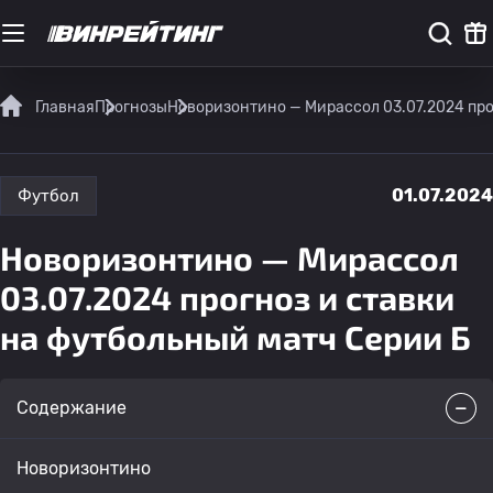
Главная
Прогнозы
Новоризонтино — Мирассол 03.07.2024 про
01.07.2024
Футбол
Новоризонтино — Мирассол
03.07.2024 прогноз и ставки
на футбольный матч Серии Б
Содержание
Новоризонтино