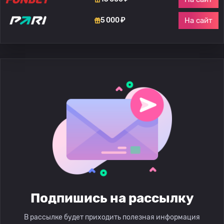
На сайт
5 000 ₽
Подпишись на рассылку
В рассылке будет приходить полезная информация