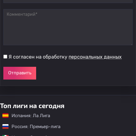
Я согласен на обработку
персональных данных
Отправить
Топ лиги на сегодня
Испания: Ла Лига
Россия: Премьер-лига