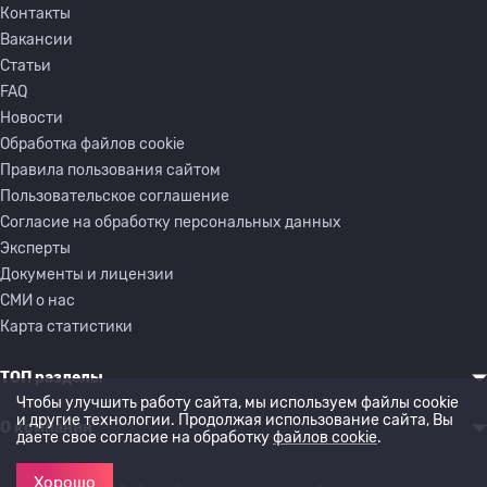
Контакты
Вакансии
Статьи
FAQ
Новости
Обработка файлов cookie
Правила пользования сайтом
Пользовательское соглашение
Согласие на обработку персональных данных
Эксперты
Документы и лицензии
СМИ о нас
Карта статистики
ТОП разделы
Чтобы улучшить работу сайта, мы используем файлы cookie
и другие технологии. Продолжая использование сайта, Вы
О компании
даете свое согласие на обработку
файлов cookie
.
Хорошо