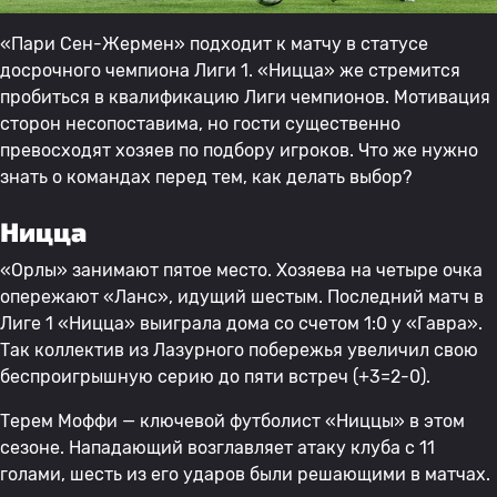
«Пари Сен-Жермен» подходит к матчу в статусе
досрочного чемпиона Лиги 1. «Ницца» же стремится
пробиться в квалификацию Лиги чемпионов. Мотивация
сторон несопоставима, но гости существенно
превосходят хозяев по подбору игроков. Что же нужно
знать о командах перед тем, как делать выбор?
Ницца
«Орлы» занимают пятое место. Хозяева на четыре очка
опережают «Ланс», идущий шестым. Последний матч в
Лиге 1 «Ницца» выиграла дома со счетом 1:0 у «Гавра».
Так коллектив из Лазурного побережья увеличил свою
беспроигрышную серию до пяти встреч (+3=2-0).
Терем Моффи — ключевой футболист «Ниццы» в этом
сезоне. Нападающий возглавляет атаку клуба с 11
голами, шесть из его ударов были решающими в матчах.