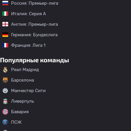
Россия: Премьер-лига
Италия: Серия А
Англия: Премьер-лига
Германия: Бундеслига
Франция: Лига 1
Популярные команды
Реал Мадрид
Барселона
Манчестер Сити
Ливерпуль
Бавария
ПСЖ