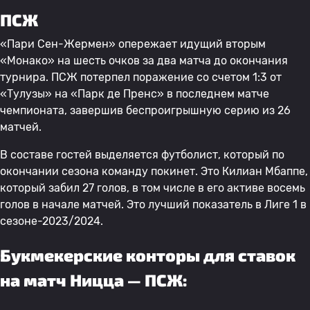
ПСЖ
«Пари Сен-Жермен» опережает идущий вторым
«Монако» на шесть очков за два матча до окончания
турнира. ПСЖ потерпел поражение со счетом 1:3 от
«Тулузы» на «Парк де Пренс» в последнем матче
чемпионата, завершив беспроигрышную серию из 26
матчей.
В составе гостей выделяется футболист, который по
окончании сезона команду покинет. Это Килиан Мбаппе,
который забил 27 голов, в том числе в его активе восемь
голов в начале матчей. Это лучший показатель в Лиге 1 в
сезоне-2023/2024.
Букмекерские конторы для ставок
на матч Ницца — ПСЖ: