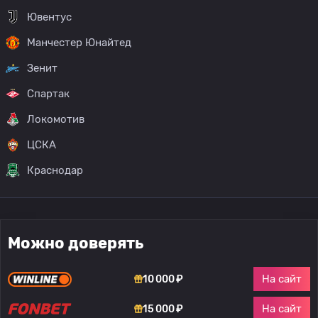
Ювентус
Манчестер Юнайтед
Зенит
Спартак
Локомотив
ЦСКА
Краснодар
Можно доверять
На сайт
10 000 ₽
На сайт
15 000 ₽