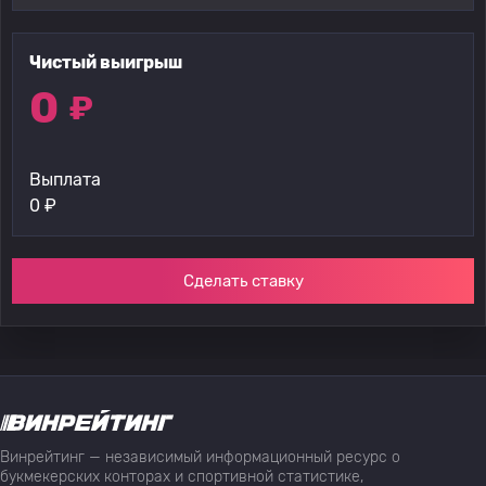
Чистый выигрыш
0
₽
Выплата
0
₽
Сделать ставку
Винрейтинг — независимый информационный ресурс о
букмекерских конторах и спортивной статистике,