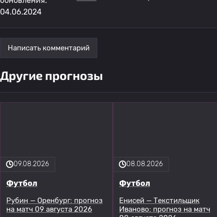
обновления:
04.06.2024
Написать комментарий
Другие прогнозы
09.08.2026
08.08.2026
Футбол
Футбол
Рубин — Оренбург: прогноз
Енисей — Текстильщик
на матч 09 августа 2026
Иваново: прогноз на матч