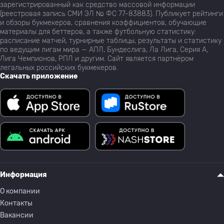
зарегистрированный как средство массовой информации
(реестровая запись СМИ ЭЛ № ФС 77-83883). Публикует рейтинги
и обзоры букмекеров, сравнения коэффициентов, обучающие
материалы для беттеров, а также футбольную статистику:
расписание матчей, турнирные таблицы, результаты и статистику
по ведущим лигам мира — АПЛ, Бундеслига, Ла Лига, Серия А,
Лига Чемпионов, РПЛ и другим. Сайт является партнёром
легальных российских букмекеров.
Скачать приложение
Информация
О компании
Контакты
Вакансии