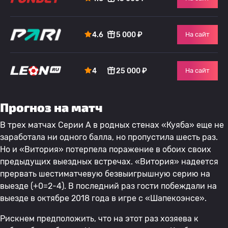
4.6
5 000 ₽
На сайт
4
25 000 ₽
На сайт
Прогноз на матч
В трех матчах Серии А в родных стенах «Куяба» еще не
заработала ни одного балла, но пропустила шесть раз.
Но и «Витория» потерпела поражение в обоих своих
предыдущих выездных встречах. «Витория» надеется
прервать шестиматчевую безвыигрышную серию на
выезде (+0=2-4). В последний раз гости побеждали на
выезде в октябре 2018 года в игре с «Шапекоэнсе».
Рискнем предположить, что на этот раз хозяева к