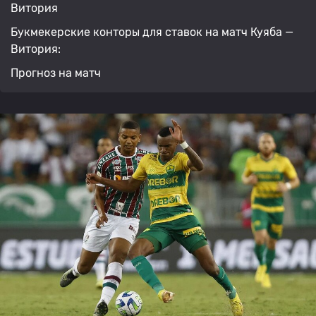
Витория
Букмекерские конторы для ставок на матч Куяба —
Витория:
Прогноз на матч