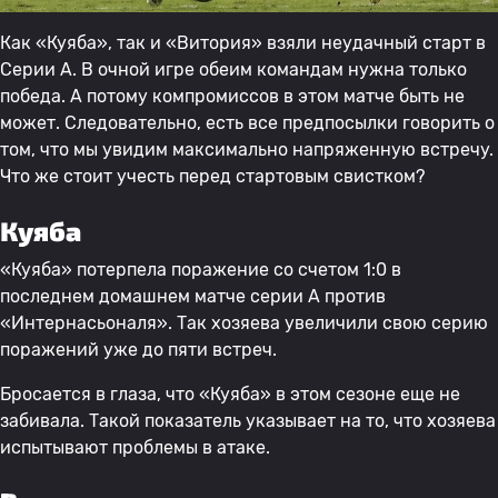
Как «Куяба», так и «Витория» взяли неудачный старт в
Серии А. В очной игре обеим командам нужна только
победа. А потому компромиссов в этом матче быть не
может. Следовательно, есть все предпосылки говорить о
том, что мы увидим максимально напряженную встречу.
Что же стоит учесть перед стартовым свистком?
Куяба
«Куяба» потерпела поражение со счетом 1:0 в
последнем домашнем матче серии А против
«Интернасьоналя». Так хозяева увеличили свою серию
поражений уже до пяти встреч.
Бросается в глаза, что «Куяба» в этом сезоне еще не
забивала. Такой показатель указывает на то, что хозяева
испытывают проблемы в атаке.