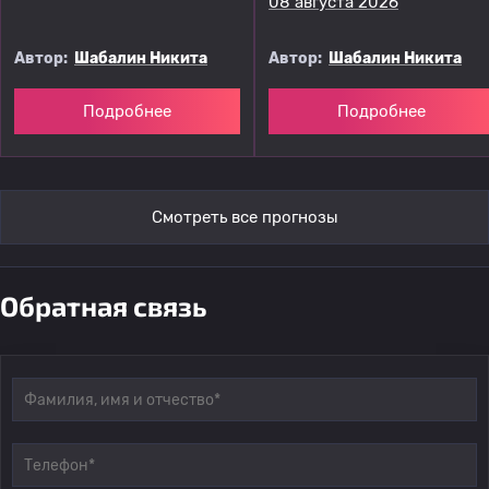
08 августа 2026
Автор:
Шабалин Никита
Автор:
Шабалин Никита
Подробнее
Подробнее
Смотреть все прогнозы
Обратная связь