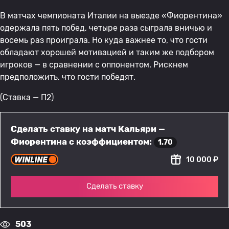
В матчах чемпионата Италии на выезде «Фиорентина»
одержала пять побед, четыре раза сыграла вничью и
восемь раз проиграла. Но куда важнее то, что гости
обладают хорошей мотивацией и таким же подбором
игроков — в сравнении с оппонентом. Рискнем
предположить, что гости победят.
(Ставка — П2)
Сделать ставку на матч Кальяри —
Фиорентина с коэффициентом:
1.70
10 000 ₽
Сделать ставку
503