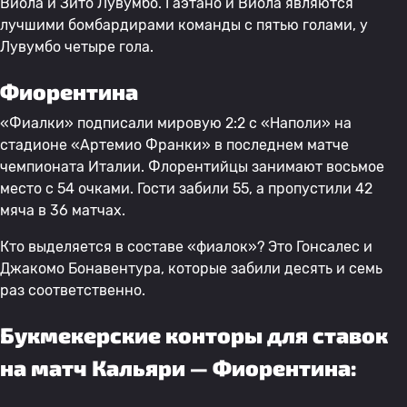
Виола и Зито Лувумбо. Гаэтано и Виола являются
лучшими бомбардирами команды с пятью голами, у
Лувумбо четыре гола.
Фиорентина
«Фиалки» подписали мировую 2:2 с «Наполи» на
стадионе «Артемио Франки» в последнем матче
чемпионата Италии. Флорентийцы занимают восьмое
место с 54 очками. Гости забили 55, а пропустили 42
мяча в 36 матчах.
Кто выделяется в составе «фиалок»? Это Гонсалес и
Джакомо Бонавентура, которые забили десять и семь
раз соответственно.
Букмекерские конторы для ставок
на матч Кальяри — Фиорентина: