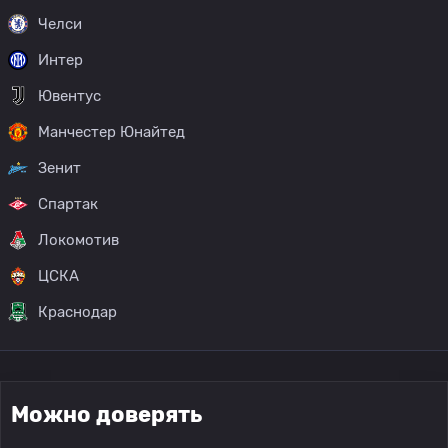
Челси
Интер
Ювентус
Манчестер Юнайтед
Зенит
Спартак
Локомотив
ЦСКА
Краснодар
Можно доверять