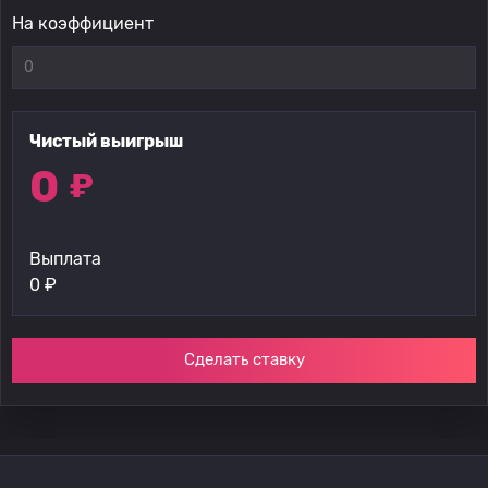
На коэффициент
Чистый выигрыш
0
₽
Выплата
0
₽
Сделать ставку