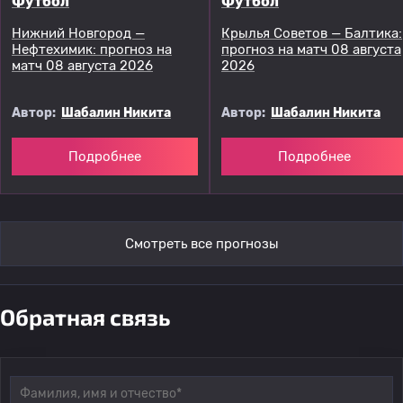
Футбол
Футбол
Нижний Новгород —
Крылья Советов — Балтика:
Нефтехимик: прогноз на
прогноз на матч 08 августа
матч 08 августа 2026
2026
Автор:
Шабалин Никита
Автор:
Шабалин Никита
Подробнее
Подробнее
Смотреть все прогнозы
Обратная связь