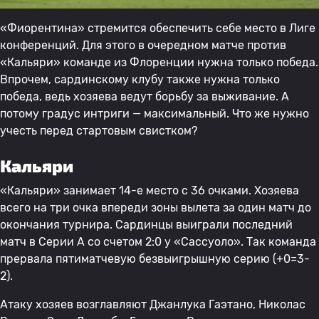
«Фиорентина» стремится обеспечить себе место в Лиге
конференций. Для этого в очередном матче против
«Кальяри» команде из Флоренции нужна только победа.
Впрочем, сардинскому клубу также нужна только
победа, ведь хозяева ведут борьбу за выживание. А
потому градус интриги — максимальный. Что же нужно
учесть перед стартовым свистком?
Кальяри
«Кальяри» занимает 14-е место с 36 очками. Хозяева
всего на три очка впереди зоны вылета за один матч до
окончания турнира. Сардинцы выиграли последний
матч в Серии А со счетом 2:0 у «Сассуоло». Так команда
прервала пятиматчевую безвыигрышную серию (+0=3-
2).
Атаку хозяев возглавляют Джанлука Гаэтано, Николас