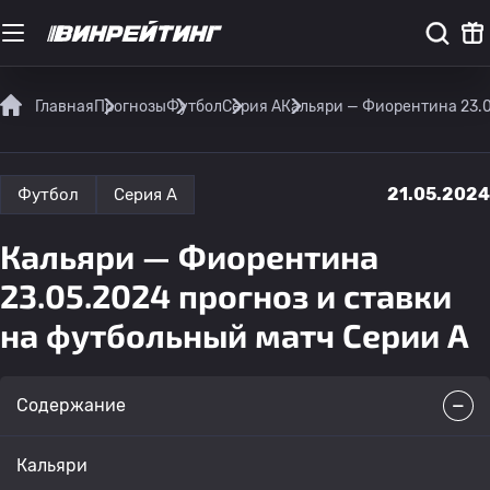
Главная
Прогнозы
Футбол
Серия А
Кальяри — Фиорентина 23.0
21.05.2024
Футбол
Серия А
Кальяри — Фиорентина
23.05.2024 прогноз и ставки
на футбольный матч Серии А
Содержание
Кальяри