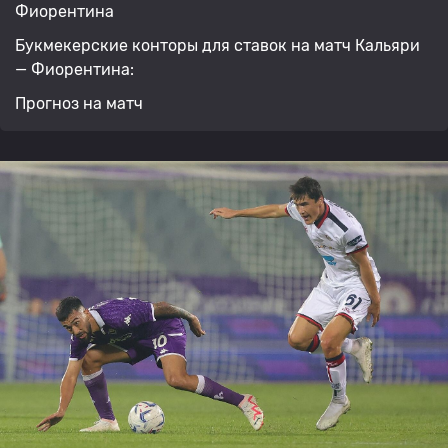
Фиорентина
Букмекерские конторы для ставок на матч Кальяри
— Фиорентина:
Прогноз на матч