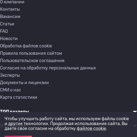
О компании
Контакты
Вакансии
Статьи
FAQ
Новости
Обработка файлов cookie
Правила пользования сайтом
Пользовательское соглашение
Согласие на обработку персональных данных
Эксперты
Документы и лицензии
СМИ о нас
Карта статистики
ТОП разделы
Чтобы улучшить работу сайта, мы используем файлы cookie
и другие технологии. Продолжая использование сайта, Вы
О компании
даете свое согласие на обработку
файлов cookie
.