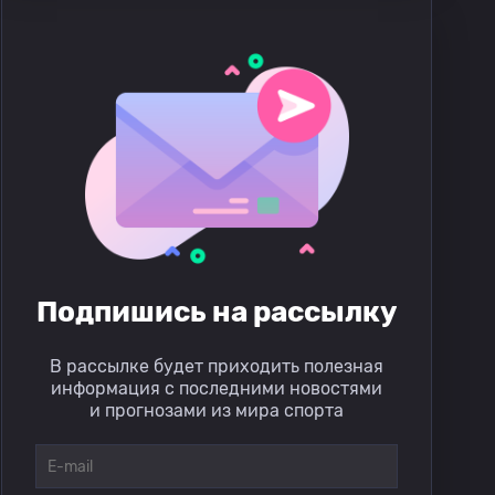
Подпишись на рассылку
В рассылке будет приходить полезная
информация с последними новостями
и прогнозами из мира спорта