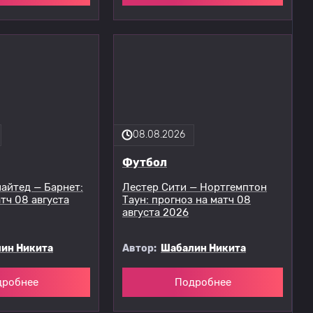
08.08.2026
Футбол
айтед — Барнет:
Лестер Сити — Нортгемптон
тч 08 августа
Таун: прогноз на матч 08
августа 2026
ин Никита
Автор:
Шабалин Никита
дробнее
Подробнее