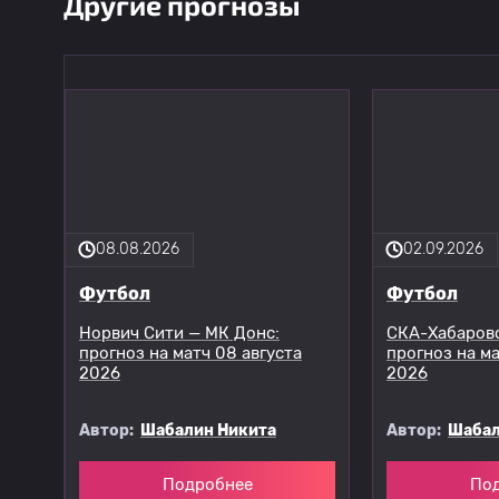
Другие прогнозы
08.08.2026
02.09.2026
Футбол
Футбол
Норвич Сити — МК Донс:
СКА-Хабаровс
прогноз на матч 08 августа
прогноз на ма
2026
2026
Автор:
Шабалин Никита
Автор:
Шабал
Подробнее
По