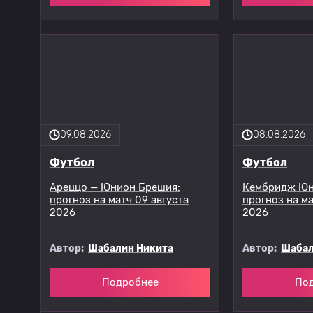
09.08.2026
08.08.2026
Футбол
Футбол
Ареццо — Юнион Брешия:
Кембридж Юн
прогноз на матч 09 августа
прогноз на ма
2026
2026
Автор:
Шабалин Никита
Автор:
Шабал
Подробнее
По