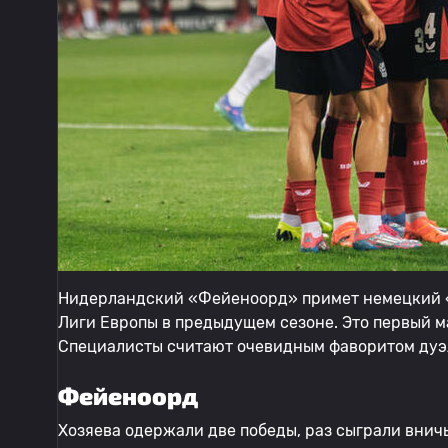
Нидерландский «Фейеноорд» примет немецкий «Б
Лиги Европы в предыдущем сезоне. Это первый м
Специалисты считают очевидным фаворитом дуэл
Фейеноорд
Хозяева одержали две победы, раз сыграли внич