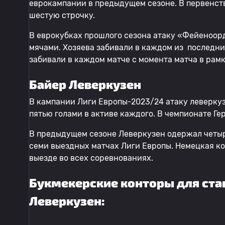
еврокампании в предыдущем сезоне. В первенст
шестую строчку.
В еврокубках прошлого сезона атаку «Фейеноорд
мячами. Хозяева забивали в каждом из последни
забивали в каждом матче с момента матча в рам
Байер Леверкузен
В кампании Лиги Европы-2023/24 атаку леверкуз
пятью голами в активе каждого. В чемпионате Ге
В предыдущем сезоне Леверкузен одержал четыре
семи выездных матчах Лиги Европы. Немецкая к
выезде во всех соревнованиях.
Букмекерские конторы для ста
Леверкузен: