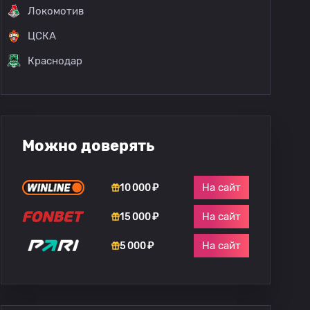
Локомотив
ЦСКА
Краснодар
Можно доверять
На сайт
10 000 ₽
На сайт
15 000 ₽
На сайт
5 000 ₽