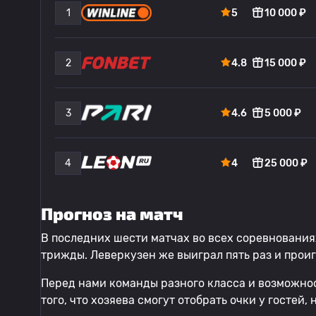
1
5
10 000 ₽
2
4.8
15 000 ₽
3
4.6
5 000 ₽
4
4
25 000 ₽
Прогноз на матч
В последних шести матчах во всех соревновани
трижды. Леверкузен же выиграл пять раз и проиг
Перед нами команды разного класса и возможнос
того, что хозяева смогут отобрать очки у гостей