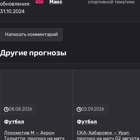
Макс
спортивной тематики
обновления:
31.10.2024
Написать комментарий
Другие прогнозы
08.08.2026
02.09.2026
Футбол
Футбол
Локомотив М — Акрон
СКА-Хабаровск — Урал:
Тольятти: прогноз на матч
прогноз на матч 02 августа