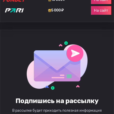
На сайт
5 000 ₽
Подпишись на рассылку
В рассылке будет приходить полезная информация