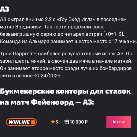
АЗ
АЗ сыграл вничью 2:2 с «Гоу Эхед Иглз» в последнем
матче Эредивизи. Так гости продлили свою
безвыигрышную серию до четырех встреч (+0=1-3).
Команда из Алкмара занимает шестое место с 17 очками.
Трой Парротт – наиболее результативный игрок АЗ. Он
забил шесть мячей, включая два мяча в начале матчей.
Он занимает второе место среди лучших бомбардиров
лиги в сезоне-2024/2025.
Букмекерские конторы для ставок
на матч Фейеноорд — АЗ:
5
10 000 ₽
На сайт