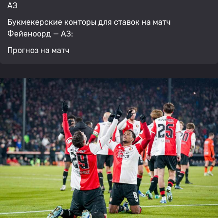
АЗ
Букмекерские конторы для ставок на матч
Фейеноорд — АЗ:
Прогноз на матч