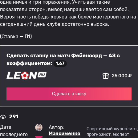
одна ничья и три поражения. Учитывая такие
показатели сторон, вывод напрашивается сам собой.
Вероятность победы хозяев как более мастеровитого на
сегодняшний день клуба достаточно высока.
(Ставка — П1)
Сделать ставку на матч Фейеноорд — АЗ с
коэффициентом:
1.67
25 000 ₽
Сделать ставку
291
Дата
Автор:
Спортивный журналист,
Максименко
последнего
прогнозист, эксперт