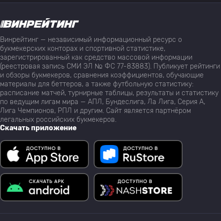
Винрейтинг — независимый информационный ресурс о
букмекерских конторах и спортивной статистике,
зарегистрированный как средство массовой информации
(реестровая запись СМИ ЭЛ № ФС 77-83883). Публикует рейтинги
и обзоры букмекеров, сравнения коэффициентов, обучающие
материалы для беттеров, а также футбольную статистику:
расписание матчей, турнирные таблицы, результаты и статистику
по ведущим лигам мира — АПЛ, Бундеслига, Ла Лига, Серия А,
Лига Чемпионов, РПЛ и другим. Сайт является партнёром
легальных российских букмекеров.
Скачать приложение