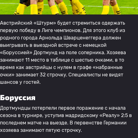
Австрийский «Штурм» будет стремиться одержать
первую победу в Лиге чемпионов. Для этого клуб из
родного города Арнольда Шварценеггера должен
выигрывать в выездной встрече с немецкой
«Боруссией» Дортмунд на поле соперника. Хозяева
занимают 11 место в таблице с шестью очками, в то
время как австрийцы с нулем в графе «набранные
очки» занимает 32 строчку. Специалисты не видят
шансов у гостей.
Боруссия
Дортмундцы потерпели первое поражение с начала
сезона в турнире, уступив мадридскому «Реалу» 2:5 в
последнем матче на выезде. В первенстве Германии
хозяева занимают пятую строчку.