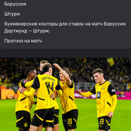
Боруссия
Штурм
Букмекерские конторы для ставок на матч Боруссия
Дортмунд — Штурм:
Прогноз на матч