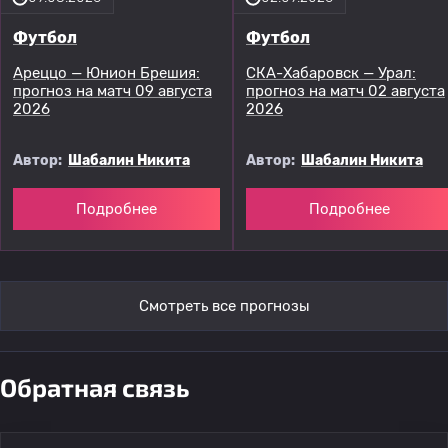
Футбол
Футбол
Ареццо — Юнион Брешия:
СКА-Хабаровск — Урал:
прогноз на матч 09 августа
прогноз на матч 02 августа
2026
2026
Автор:
Шабалин Никита
Автор:
Шабалин Никита
Подробнее
Подробнее
Смотреть все прогнозы
Обратная связь