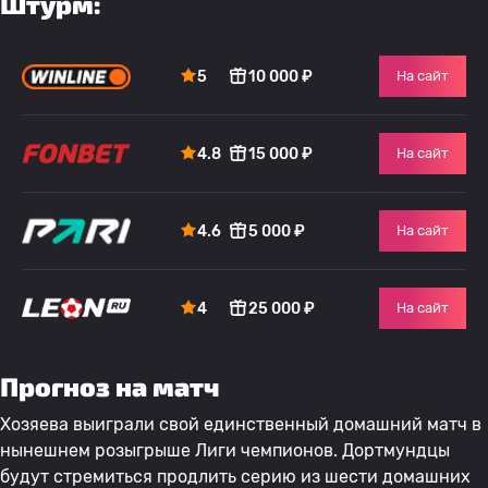
Штурм:
5
10 000 ₽
На сайт
4.8
15 000 ₽
На сайт
4.6
5 000 ₽
На сайт
4
25 000 ₽
На сайт
Прогноз на матч
Хозяева выиграли свой единственный домашний матч в
нынешнем розыгрыше Лиги чемпионов. Дортмундцы
будут стремиться продлить серию из шести домашних