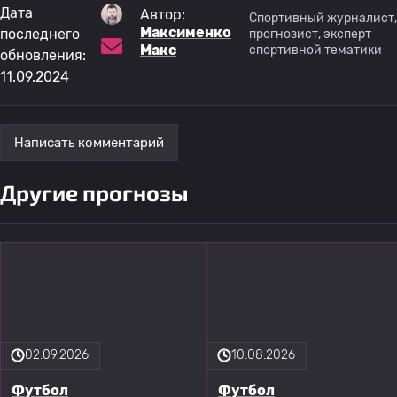
Дата
Автор:
Спортивный журналист,
Максименко
последнего
прогнозист, эксперт
Макс
спортивной тематики
обновления:
11.09.2024
Написать комментарий
Другие прогнозы
02.09.2026
10.08.2026
Футбол
Футбол