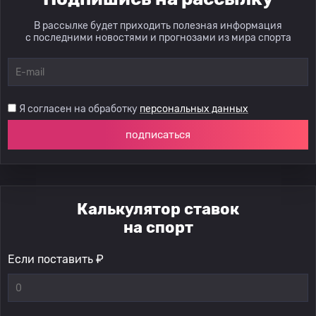
В рассылке будет приходить полезная информация
с последними новостями и прогнозами из мира спорта
Я согласен на обработку
персональных данных
подписаться
Калькулятор ставок
на спорт
Если поставить ₽