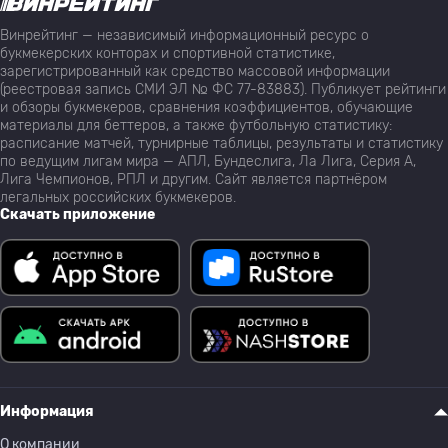
Винрейтинг — независимый информационный ресурс о
букмекерских конторах и спортивной статистике,
зарегистрированный как средство массовой информации
(реестровая запись СМИ ЭЛ № ФС 77-83883). Публикует рейтинги
и обзоры букмекеров, сравнения коэффициентов, обучающие
материалы для беттеров, а также футбольную статистику:
расписание матчей, турнирные таблицы, результаты и статистику
по ведущим лигам мира — АПЛ, Бундеслига, Ла Лига, Серия А,
Лига Чемпионов, РПЛ и другим. Сайт является партнёром
легальных российских букмекеров.
Скачать приложение
Информация
О компании