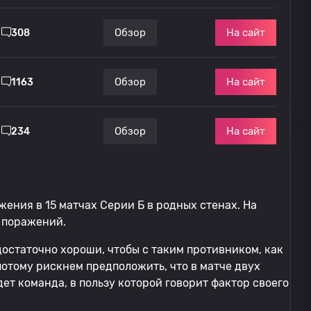
На сайт
Обзор
308
На сайт
Обзор
1163
На сайт
Обзор
234
жения в 15 матчах Серии Б в родных стенах. На
ь поражений.
остаточно хороши, чтобы с таким противником, как
потому рискнем предположить, что в матче двух
ет команда, в пользу которой говорит фактор своего