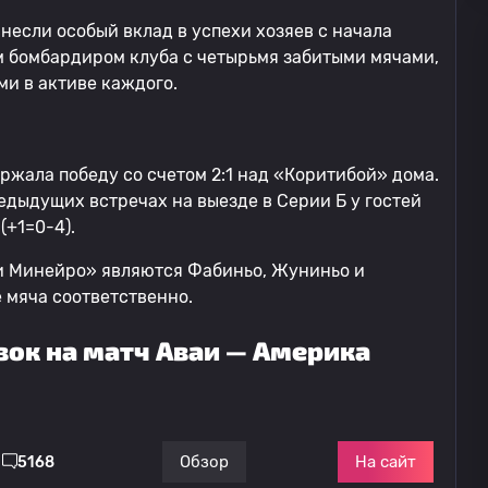
несли особый вклад в успехи хозяев с начала
 бомбардиром клуба с четырьмя забитыми мячами,
ми в активе каждого.
жала победу со счетом 2:1 над «Коритибой» дома.
едыдущих встречах на выезде в Серии Б у гостей
(+1=0-4).
и Минейро» являются Фабиньо, Жуниньо и
е мяча соответственно.
вок на матч Аваи — Америка
На сайт
Обзор
5168