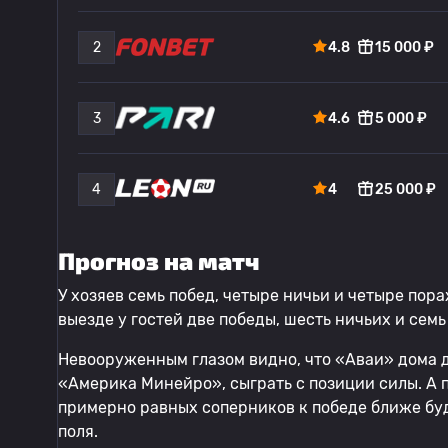
2
4.8
15 000 ₽
3
4.6
5 000 ₽
4
4
25 000 ₽
Прогноз на матч
У хозяев семь побед, четыре ничьи и четыре пора
выезде у гостей две победы, шесть ничьих и сем
Невооруженным глазом видно, что «Аваи» дома д
«Америка Минейро», сыграть с позиции силы. А 
примерно равных соперников к победе ближе буд
поля.