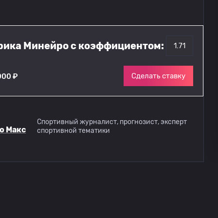
ерика Минейро с коэффициентом:
1.71
Сделать ставку
000 ₽
Спортивный журналист, прогнозист, эксперт
о Макс
спортивной тематики