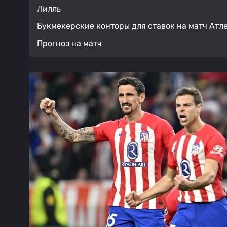
Лилль
Букмекерские конторы для ставок на матч Атл
Прогноз на матч