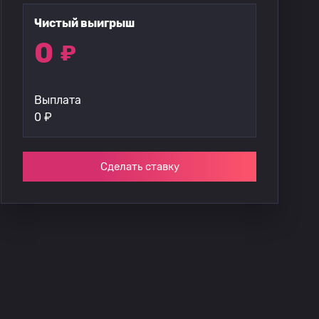
Чистый выигрыш
0
₽
Выплата
0
₽
Сделать ставку