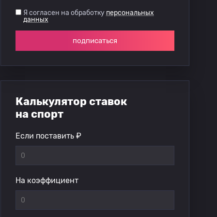
Я согласен на обработку
персональных
данных
подписаться
Калькулятор ставок
на спорт
Если поставить ₽
На коэффициент