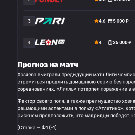
3
4.6
5 000 ₽
4
4
25 000 ₽
Прогноз на матч
Хозяева выиграли предыдущий матч Лиги чемпио
стремиться продлить домашнюю серию без пораж
соревнованиях. «Лилль» потерпел поражение в 
Фактор своего поля, а также преимущество хозя
решающими аспектами в пользу «Атлетико», котор
рискнем предположить, что мадридцы победят н
(Ставка — Ф1 (-1)