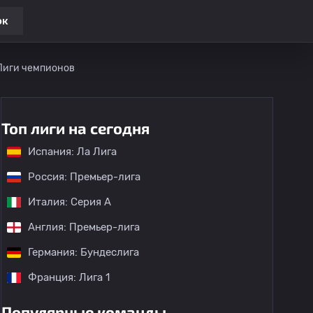
ок
 Лиги чемпионов
Топ лиги на сегодня
Испания: Ла Лига
Россия: Премьер-лига
Италия: Серия А
Англия: Премьер-лига
Германия: Бундеслига
Франция: Лига 1
Популярные команды