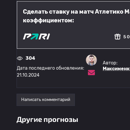
Сделать ставку на матч Атлетико М
коэффициентом:
5 
304
Автор:
Дата последнего обновления:
Максименк
21.10.2024
Написать комментарий
Другие прогнозы