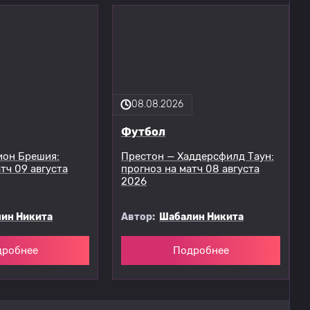
08.08.2026
Футбол
ион Брешия:
Престон — Хаддерсфилд Таун:
тч 09 августа
прогноз на матч 08 августа
2026
ин Никита
Автор:
Шабалин Никита
дробнее
Подробнее