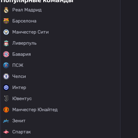
Реал Мадрид
Барселона
Манчестер Сити
Ливерпуль
Бавария
ПСЖ
Челси
Интер
Ювентус
Манчестер Юнайтед
Зенит
Спартак