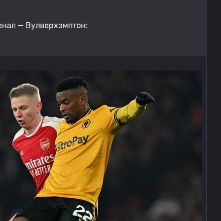
енал — Вулверхэмптон: