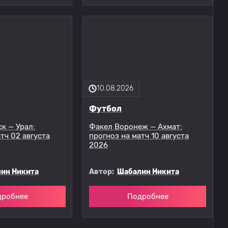
10.08.2026
Футбол
к — Урал:
Факел Воронеж — Ахмат:
тч 02 августа
прогноз на матч 10 августа
2026
ин Никита
Автор:
Шабалин Никита
дробнее
Подробнее