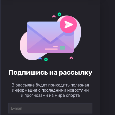
Подпишись на рассылку
В рассылке будет приходить полезная
информация с последними новостями
и прогнозами из мира спорта