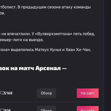
утболист. В предыдущем сезоне атаку команды
ов.
 не впечатлили. У «Вулверхэмптона» пять побед,
емьер-лиги на выезде.
она» выделялись Матеус Кунья и Хван Хи-Чан,
вок на матч Арсенал —
На сайт
Обзор
5168
На сайт
Обзор
308