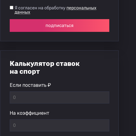
Я согласен на обработку
персональных
данных
подписаться
Калькулятор ставок
на спорт
Если поставить ₽
На коэффициент