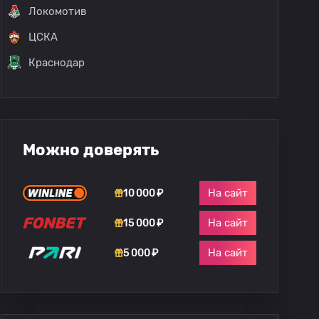
Локомотив
ЦСКА
Краснодар
Можно доверять
На сайт
10 000 ₽
На сайт
15 000 ₽
На сайт
5 000 ₽