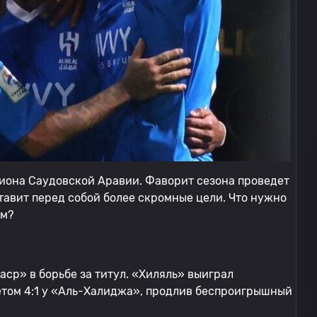
пиона Саудовской Аравии. Фаворит сезона проведет
авит перед собой более скромные цели. Что нужно
ом?
ср» в борьбе за титул. «Хиляль» выиграл
етом 4:1 у «Аль-Халиджа», продлив беспроигрышный