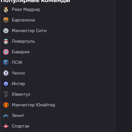
Реал Мадрид
Барселона
Манчестер Сити
Ливерпуль
Бавария
ПСЖ
Челси
Интер
Ювентус
Манчестер Юнайтед
Зенит
Спартак