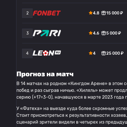
2
4.8
15 000 ₽
3
4.6
5 000 ₽
4
4
25 000 ₽
Прогноз на матч
В 14 матчах на родном «Кингдом Арене» в этом с
побед и раз сыграв ничью. «Хиляль» может пр
серию (+17=3-0), начавшуюся в марте 2023 года
У «Фатеха» на выезде куда более скромные успех
Стоит присмотреться к результативности хозяев,
сценарий зрители видели в четырех из предыду