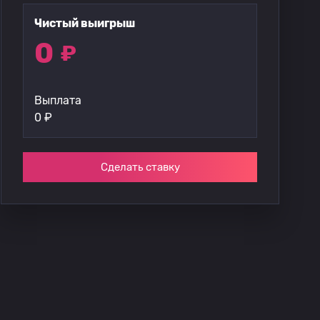
Чистый выигрыш
0
₽
Выплата
0
₽
Сделать ставку