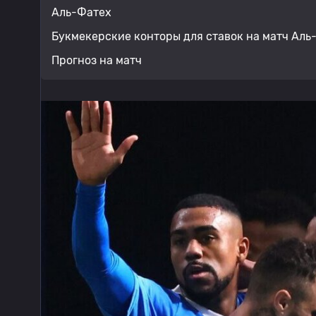
Аль-Фатех
Букмекерские конторы для ставок на матч Аль
Прогноз на матч