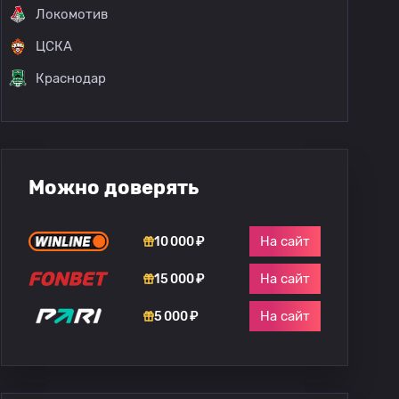
Локомотив
ЦСКА
Краснодар
Можно доверять
На сайт
10 000 ₽
На сайт
15 000 ₽
На сайт
5 000 ₽