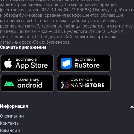
зарегистрированный как средство массовой информации
(реестровая запись СМИ ЭЛ № ФС 77-83883). Публикует рейтинги
и обзоры букмекеров, сравнения коэффициентов, обучающие
материалы для беттеров, а также футбольную статистику:
расписание матчей, турнирные таблицы, результаты и статистику
по ведущим лигам мира — АПЛ, Бундеслига, Ла Лига, Серия А,
Лига Чемпионов, РПЛ и другим. Сайт является партнёром
легальных российских букмекеров.
Скачать приложение
Информация
О компании
Контакты
Вакансии