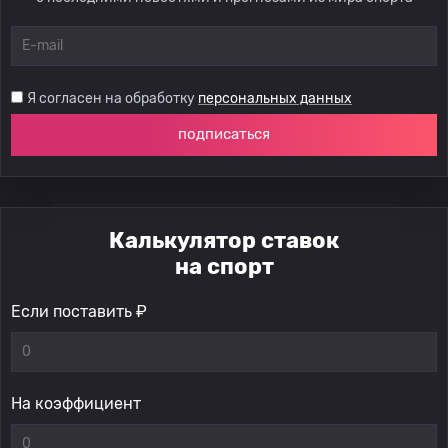
Я согласен на обработку
персональных данных
подписаться
Калькулятор ставок
на спорт
Если поставить ₽
На коэффициент