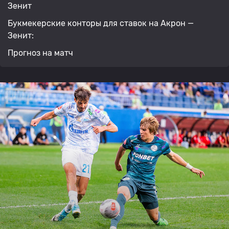
Зенит
Букмекерские конторы для ставок на Акрон —
Зенит:
Прогноз на матч