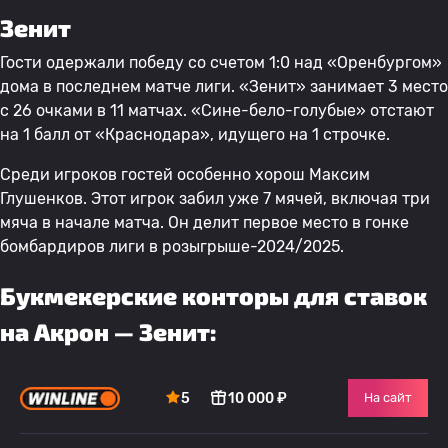
Зенит
Гости одержали победу со счетом 1:0 над «Оренбургом»
дома в последнем матче лиги. «Зенит» занимает 3 место
с 26 очками в 11 матчах. «Сине-бело-голубые» отстают
на 1 балл от «Краснодара», идущего на 1 строчке.
Среди игроков гостей особенно хорош Максим
Глушенков. Этот игрок забил уже 7 мячей, включая три
мяча в начале матча. Он делит первое место в гонке
бомбардиров лиги в розыгрыше-2024/2025.
Букмекерские конторы для ставок
на Акрон — Зенит:
5
10 000 ₽
На сайт