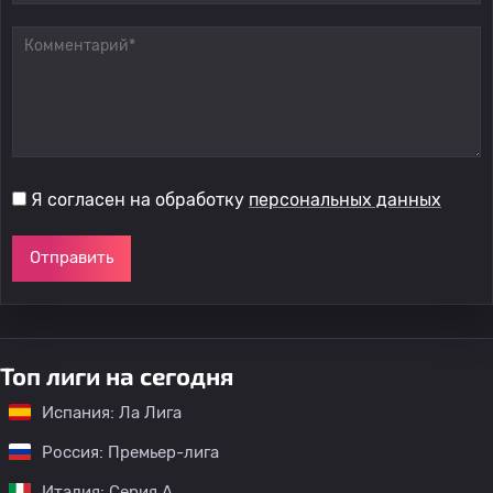
Я согласен на обработку
персональных данных
Отправить
Топ лиги на сегодня
Испания: Ла Лига
Россия: Премьер-лига
Италия: Серия А