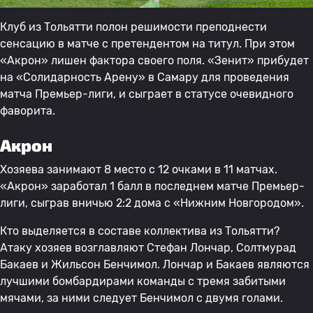
Клуб из Тольятти полон решимости преподнести
сенсацию в матче с претендентом на титул. При этом
«Акрон» лишен фактора своего поля. «Зенит» прибудет
на «Солидарность Арену» в Самару для проведения
матча Премьер-лиги, и сыграет в статусе очевидного
фаворита.
Акрон
Хозяева занимают 8 место с 12 очками в 11 матчах.
«Акрон» заработал 1 балл в последнем матче Премьер-
лиги, сыграв вничью 2:2 дома с «Нижним Новгородом».
Кто выделяется в составе коллектива из Тольятти?
Атаку хозяев возглавляют Стефан Лончар, Солтмурад
Бакаев и Жильсон Бенчимол. Лончар и Бакаев являются
лучшими бомбардирами команды с тремя забитыми
мячами, за ними следует Бенчимол с двумя голами.