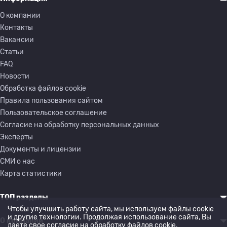
О компании
Контакты
Вакансии
Статьи
FAQ
Новости
Обработка файлов cookie
Правила пользования сайтом
Пользовательское соглашение
Согласие на обработку персональных данных
Эксперты
Документы и лицензии
СМИ о нас
Карта статистики
ТОП разделы
Чтобы улучшить работу сайта, мы используем файлы cookie
и другие технологии. Продолжая использование сайта, Вы
О компании
даете свое согласие на обработку
файлов cookie
.