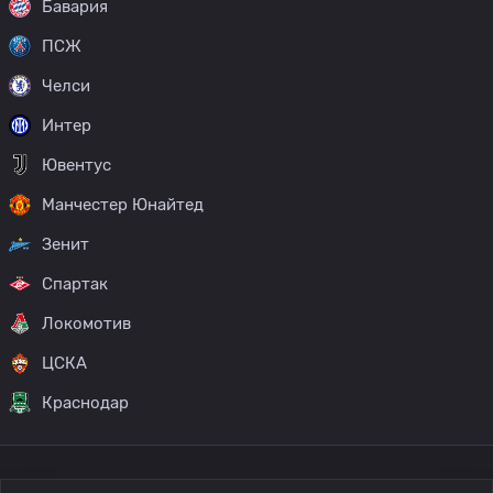
Бавария
ПСЖ
Челси
Интер
Ювентус
Манчестер Юнайтед
Зенит
Спартак
Локомотив
ЦСКА
Краснодар