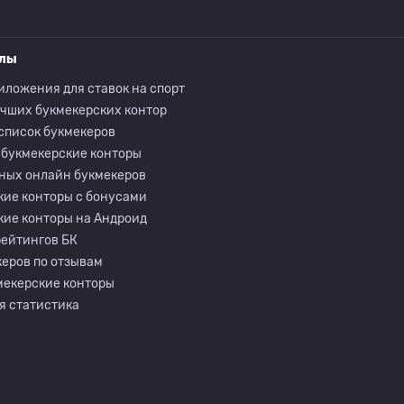
елы
иложения для ставок на спорт
учших букмекерских контор
список букмекеров
 букмекерские конторы
ных онлайн букмекеров
кие конторы с бонусами
кие конторы на Андроид
рейтингов БК
еров по отзывам
мекерские конторы
я статистика