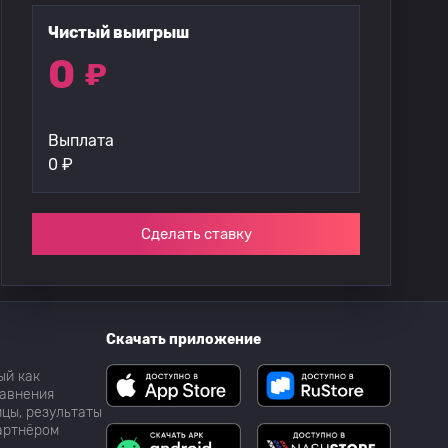
Чистый выигрыш
0
₽
Выплата
0
₽
Сделать ставку
Скачать приложение
ый как
равнения
цы, результаты
партнёром