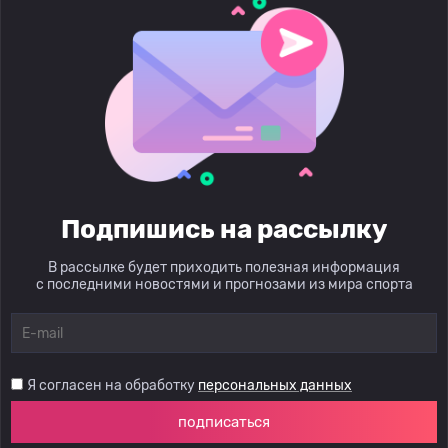
Подпишись на рассылку
В рассылке будет приходить полезная информация
с последними новостями и прогнозами из мира спорта
Я согласен на обработку
персональных данных
подписаться