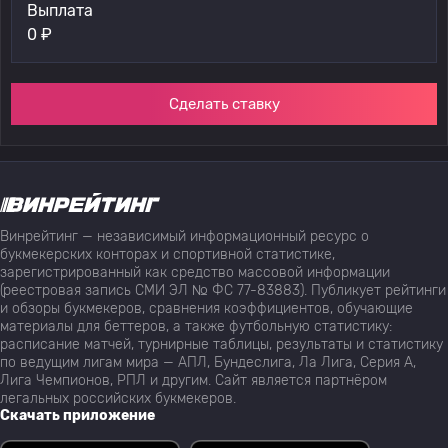
Выплата
0
₽
Сделать ставку
Винрейтинг — независимый информационный ресурс о
букмекерских конторах и спортивной статистике,
зарегистрированный как средство массовой информации
(реестровая запись СМИ ЭЛ № ФС 77-83883). Публикует рейтинги
и обзоры букмекеров, сравнения коэффициентов, обучающие
материалы для беттеров, а также футбольную статистику:
расписание матчей, турнирные таблицы, результаты и статистику
по ведущим лигам мира — АПЛ, Бундеслига, Ла Лига, Серия А,
Лига Чемпионов, РПЛ и другим. Сайт является партнёром
легальных российских букмекеров.
Скачать приложение