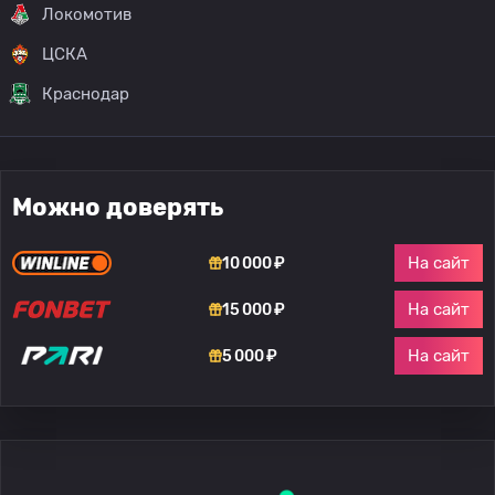
Локомотив
ЦСКА
Краснодар
Можно доверять
На сайт
10 000 ₽
На сайт
15 000 ₽
На сайт
5 000 ₽