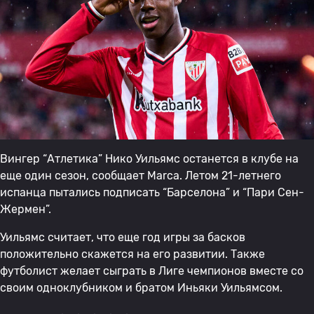
Вингер “Атлетика” Нико Уильямс останется в клубе на
еще один сезон, сообщает Marca. Летом 21-летнего
испанца пытались подписать “Барселона” и “Пари Сен-
Жермен”.
Уильямс считает, что еще год игры за басков
положительно скажется на его развитии. Также
футболист желает сыграть в Лиге чемпионов вместе со
своим одноклубником и братом Иньяки Уильямсом.