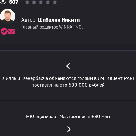
507
Автор:
Шабалин Никита
Главный редактор WINRATING.
‹
Лилль и Фенербахче обменяются голами в ЛЧ. Клиент PARI
поставил на это 500 000 рублей
МЮ оценивает Мактоминея в £30 млн
›