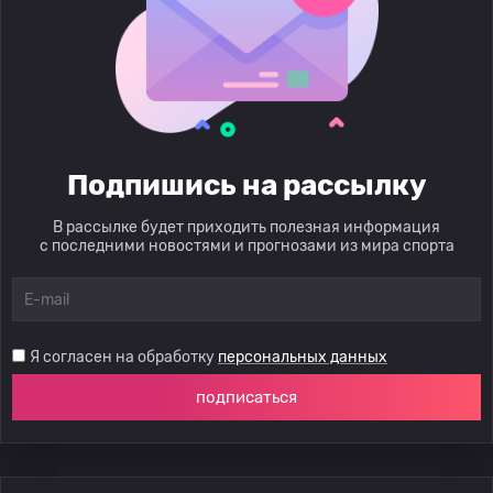
Подпишись на рассылку
В рассылке будет приходить полезная информация
с последними новостями и прогнозами из мира спорта
Я согласен на обработку
персональных данных
подписаться