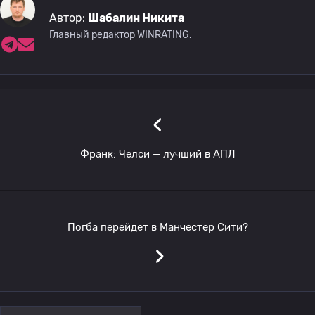
Автор:
Шабалин Никита
Главный редактор WINRATING.
‹
Франк: Челси — лучший в АПЛ
Погба перейдет в Манчестер Сити?
›