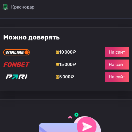
Краснодар
Можно доверять
На сайт
10 000 ₽
На сайт
15 000 ₽
На сайт
5 000 ₽