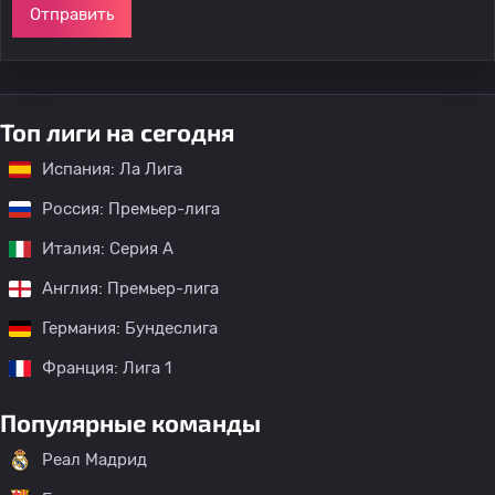
Отправить
Топ лиги на сегодня
Испания: Ла Лига
Россия: Премьер-лига
Италия: Серия А
Англия: Премьер-лига
Германия: Бундеслига
Франция: Лига 1
Популярные команды
Реал Мадрид