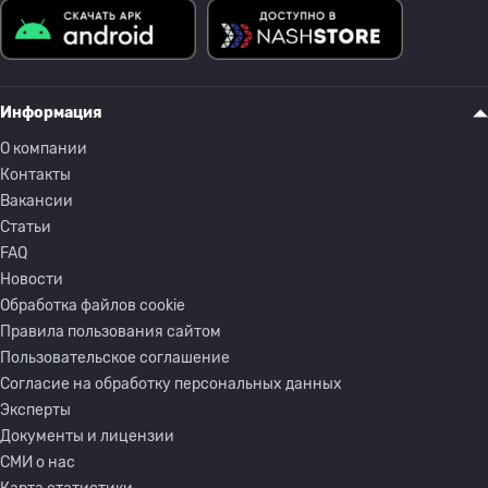
Информация
О компании
Контакты
Вакансии
Статьи
FAQ
Новости
Обработка файлов cookie
Правила пользования сайтом
Пользовательское соглашение
Согласие на обработку персональных данных
Эксперты
Документы и лицензии
СМИ о нас