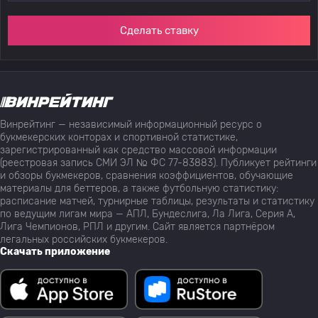
Сделать ставку
Винрейтинг — независимый информационный ресурс о
букмекерских конторах и спортивной статистике,
зарегистрированный как средство массовой информации
(реестровая запись СМИ ЭЛ № ФС 77-83883). Публикует рейтинги
и обзоры букмекеров, сравнения коэффициентов, обучающие
материалы для беттеров, а также футбольную статистику:
расписание матчей, турнирные таблицы, результаты и статистику
по ведущим лигам мира — АПЛ, Бундеслига, Ла Лига, Серия А,
Лига Чемпионов, РПЛ и другим. Сайт является партнёром
легальных российских букмекеров.
Скачать приложение