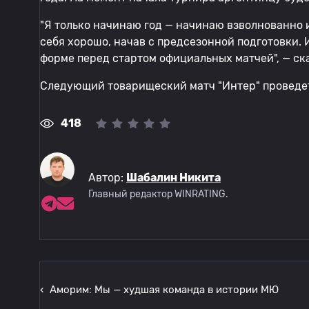
"Я только начинаю год — начинаю взволнованно и
себя хорошо, начав с предсезонной подготовки.
форме перед стартом официальных матчей", — ска
Следующий товарищеский матч "Интер" проведет 
418
Автор:
Шабалин Никита
Главный редактор WINRATING.
‹
Аморим: Мы — худшая команда в истории МЮ