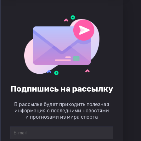
Подпишись на рассылку
В рассылке будет приходить полезная
информация с последними новостями
и прогнозами из мира спорта