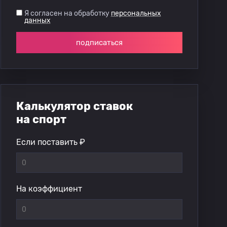
Я согласен на обработку
персональных
данных
подписаться
Калькулятор ставок
на спорт
Если поставить ₽
На коэффициент