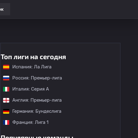
ок
Топ лиги на сегодня
Испания: Ла Лига
Россия: Премьер-лига
Италия: Серия А
Англия: Премьер-лига
Германия: Бундеслига
Франция: Лига 1
Популярные команды