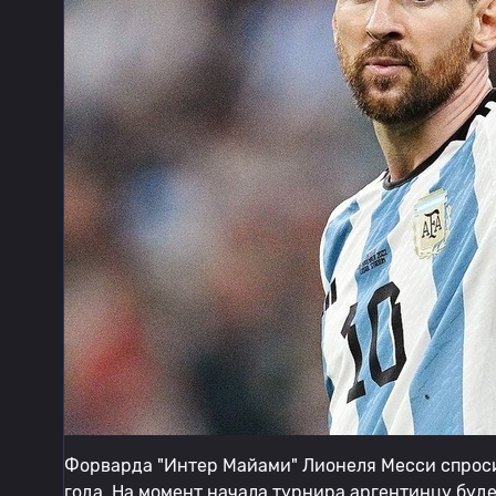
Форварда "Интер Майами" Лионеля Месси спроси
года. На момент начала турнира аргентинцу будет