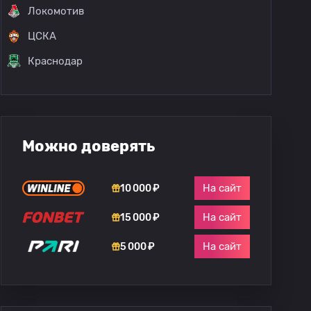
Локомотив
ЦСКА
Краснодар
Можно доверять
На сайт
10 000 ₽
На сайт
15 000 ₽
На сайт
5 000 ₽