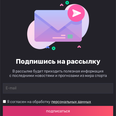
Подпишись на рассылку
В рассылке будет приходить полезная информация
с последними новостями и прогнозами из мира спорта
Я согласен на обработку
персональных данных
подписаться