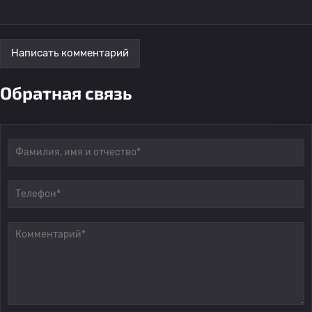
Написать комментарий
Обратная связь