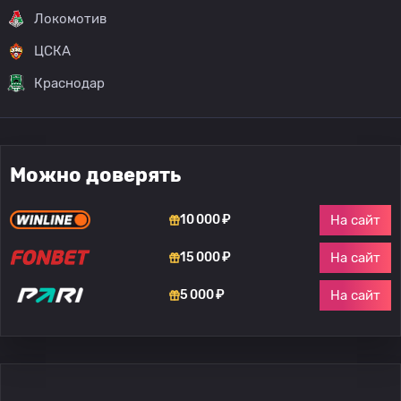
Локомотив
ЦСКА
Краснодар
Можно доверять
На сайт
10 000 ₽
На сайт
15 000 ₽
На сайт
5 000 ₽