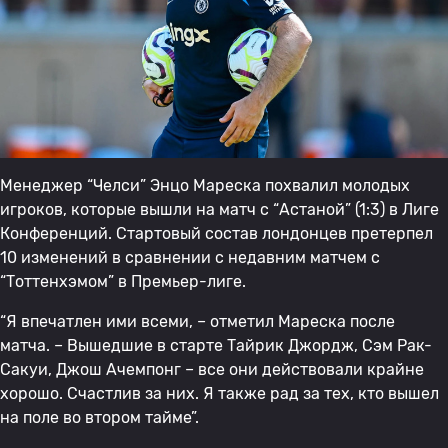
Менеджер “Челси” Энцо Мареска похвалил молодых
игроков, которые вышли на матч с “Астаной” (1:3) в Лиге
Конференций. Стартовый состав лондонцев претерпел
10 изменений в сравнении с недавним матчем с
“Тоттенхэмом” в Премьер-лиге.
“Я впечатлен ими всеми, – отметил Мареска после
матча. – Вышедшие в старте Тайрик Джордж, Сэм Рак-
Сакуи, Джош Ачемпонг – все они действовали крайне
хорошо. Счастлив за них. Я также рад за тех, кто вышел
на поле во втором тайме”.