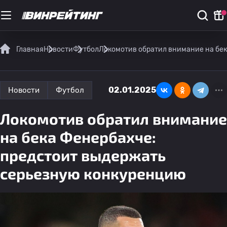
Главная
Новости
Футбол
Локомотив обратил внимание на бе
02.01.2025
Новости
Футбол
Локомотив обратил внимание
на бека Фенербахче:
предстоит выдержать
серьезную конкуренцию