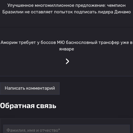
Улучшенное многомиллионное предложение: чемпион
Бразилии не оставляет попыток подписать лидера Динамо
Аморим требует у боссов МЮ баснословный трансфер уже в
январе
›
Написать комментарий
Обратная связь