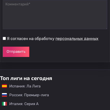
Я согласен на обработку
персональных данных
Отправить
Топ лиги на сегодня
Испания: Ла Лига
Россия: Премьер-лига
Италия: Серия А