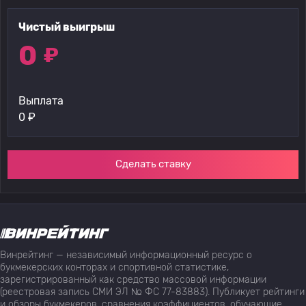
Чистый выигрыш
0
₽
Выплата
0
₽
Сделать ставку
Винрейтинг — независимый информационный ресурс о
букмекерских конторах и спортивной статистике,
зарегистрированный как средство массовой информации
(реестровая запись СМИ ЭЛ № ФС 77-83883). Публикует рейтинги
и обзоры букмекеров, сравнения коэффициентов, обучающие