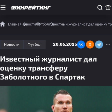
Главная
Новости
Футбол
Известный журналист дал оценку тр
20.06.2025
Новости
Футбол
Известный журналист дал
оценку трансферу
Заболотного в Спартак