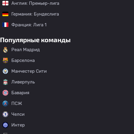
Англия: Премьер-лига
Германия: Бундеслига
Франция: Лига 1
Популярные команды
Реал Мадрид
Барселона
Манчестер Сити
Ливерпуль
Бавария
ПСЖ
Челси
Интер