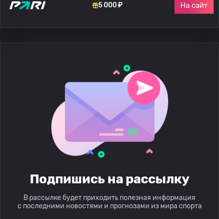
На сайт
5 000 ₽
Подпишись на рассылку
В рассылке будет приходить полезная информация
с последними новостями и прогнозами из мира спорта