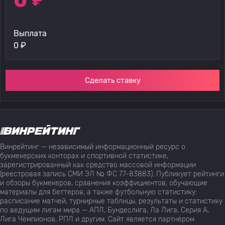
0
₽
Выплата
0
₽
Сделать ставку
Винрейтинг — независимый информационный ресурс о
букмекерских конторах и спортивной статистике,
зарегистрированный как средство массовой информации
(реестровая запись СМИ ЭЛ № ФС 77-83883). Публикует рейтинги
и обзоры букмекеров, сравнения коэффициентов, обучающие
материалы для беттеров, а также футбольную статистику:
расписание матчей, турнирные таблицы, результаты и статистику
по ведущим лигам мира — АПЛ, Бундеслига, Ла Лига, Серия А,
Лига Чемпионов, РПЛ и другим. Сайт является партнёром