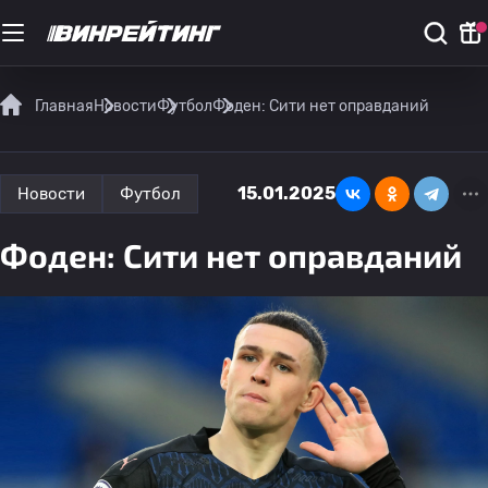
Главная
Новости
Футбол
Фоден: Сити нет оправданий
15.01.2025
Новости
Футбол
Фоден: Сити нет оправданий