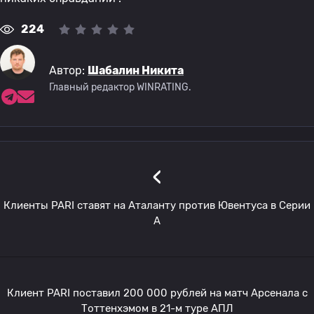
224
Автор:
Шабалин Никита
Главный редактор WINRATING.
‹
Клиенты PARI ставят на Аталанту против Ювентуса в Серии
А
Клиент PARI поставил 200 000 рублей на матч Арсенала с
Тоттенхэмом в 21-м туре АПЛ