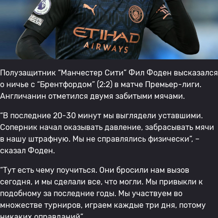
Полузащитник “Манчестер Сити” Фил Фоден высказался
о ничье с “Брентфордом” (2:2) в матче Премьер-лиги.
Англичанин отметился двумя забитыми мячами.
“В последние 20-30 минут мы выглядели уставшими.
Соперник начал оказывать давление, забрасывать мячи
в нашу штрафную. Мы не справлялись физически”, –
сказал Фоден.
“Тут есть чему поучиться. Они бросили нам вызов
сегодня, и мы сделали все, что могли. Мы привыкли к
подобному за последние годы. Мы участвуем во
множестве турниров, играем каждые три дня, потому
никаких оправданий”.